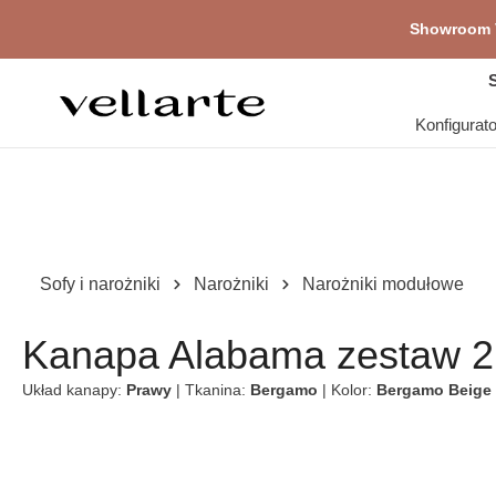
głównej zawartości
Showroom V
Pr
S
Konfigurat
Sofy i narożniki
Narożniki
Narożniki modułowe
Kanapa Alabama zestaw 2
Układ kanapy:
Prawy
| Tkanina:
Bergamo
| Kolor:
Bergamo Beige