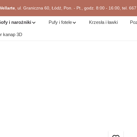
ellarte
, ul. Graniczna 60, Łódź, Pon. - Pt., godz. 8:00 - 16:00, tel. 66
zejdź do okazji
ofy i narożniki
Pufy i fotele
Krzesła i ławki
Poz
or kanap 3D