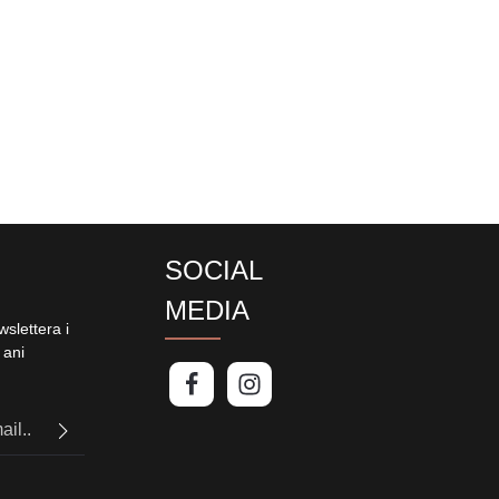
SOCIAL
MEDIA
slettera i
 ani
PTCHA i
politykę
uj,
również ogólne
tałeś nasze