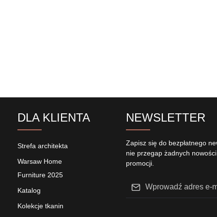
DLA KLIENTA
NEWSLETTER
Zapisz się do bezpłatnego new
Strefa architekta
nie przegap żadnych nowości
Warsaw Home
promocji.
Furniture 2025
Adres e-mail*
Katalog
Ta witryna jest chroniona przez reCA
Wybierając opcję Kontynu
Kolekcje tkanin
prywatności
Google oraz
Obowiązują 
potwierdzasz, że przeczy