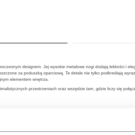
owoczesnym designem. Jej wysokie metalowe nogi dodają lekkości i elega
zone za poduszką oparciową. Te detale nie tylko podkreślają wyrazis
cyjnym elementem wnętrza.
listycznych przestrzeniach oraz wszędzie tam, gdzie liczy się połącze