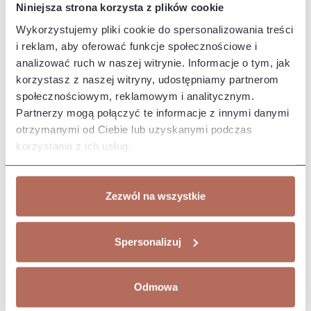
Prezentowane zdjęcie jest zdjęciem poglądowym.
Niniejsza strona korzysta z plików cookie
Wykorzystujemy pliki cookie do spersonalizowania treści
i reklam, aby oferować funkcje społecznościowe i
Opis i wymiary
analizować ruch w naszej witrynie. Informacje o tym, jak
korzystasz z naszej witryny, udostępniamy partnerom
Narożnik Alex z połączenia modułów 2P, Ebig, 1M i OT
społecznościowym, reklamowym i analitycznym.
Terminal Circle. Kanapa Alex ma minimalistyczny, nowoczesny
design, kt…
Więcej
Partnerzy mogą połączyć te informacje z innymi danymi
otrzymanymi od Ciebie lub uzyskanymi podczas
Właściwości
korzystania z ich usług.
Producent/Importer/Dostawca
Zezwól na wszystkie
Spersonalizuj
Może Ci się spodobać
Odmowa