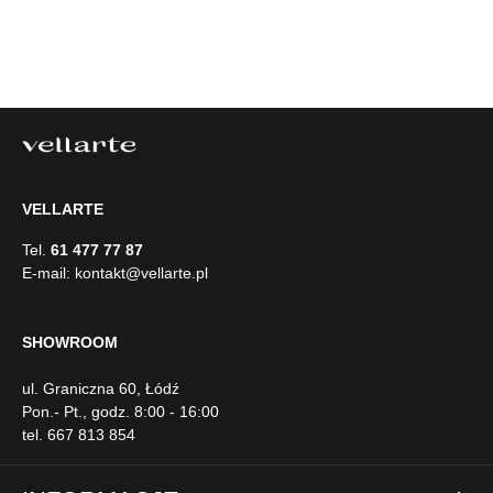
Narożnik Aleksandra to wyjątkowy model, który łączy w
sobie elegancję i funkcjonalność. Posiada dwa rzędy
poduch oparciowych, które zapewniają niezwykły komfort
9 657,00 zł*
podczas wypoczynku. Dzięki innowacyjnym rozwiązaniom
siedziska są niesamowicie wygodne, co sprawia, że każdy
moment spędzony na tej sofie jest prawdziwą
przyjemnością.Model Aleksandra można zamówić w wersji
ze zdejmowanym pokrowcem. To praktyczne rozwiązanie
pozwala na szybkie wypranie całego pokrowca, co jest
niezwykle wygodne w codziennym użytkowaniu.
Dodatkowo możliwość zamówienia nowego pokrowca daje
szansę na łatwą zmianę wyglądu sofy, dostosowując ją do
zmieniających się trendów wnętrzarskich lub osobistych
VELLARTE
preferencji. Szczegółowe wymiary: ze względu na
manualnie wykonanie mebli różnica wymiarów może
Tel.
61 477 77 87
wynosić +/- 5cm
E-mail:
kontakt@vellarte.pl
SHOWROOM
ul. Graniczna 60, Łódź
Pon.- Pt., godz. 8:00 - 16:00
tel. 667 813 854