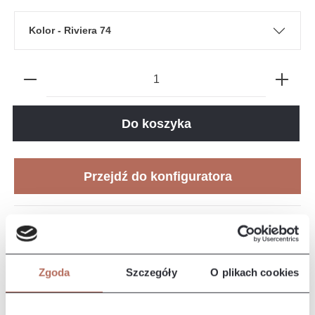
Kolor - Riviera 74
Do koszyka
Przejdź do konfiguratora
Numer produktu:
VL-A23-PR2-P-TA6042
Zgoda
Szczegóły
O plikach cookies
Kolor na ekranie może różnić się od rzeczywistego koloru tkanin
ze względu na różne typy ekranów i ich kalibrację.