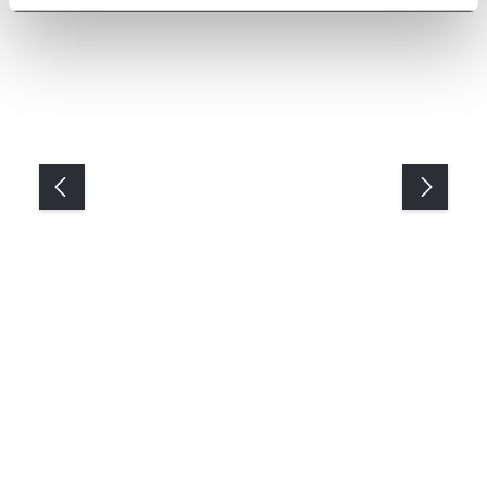
Kanapa Aleksandra zestaw 1
Narożnik Aleksandra z połaczenia modułów 3P i OT.