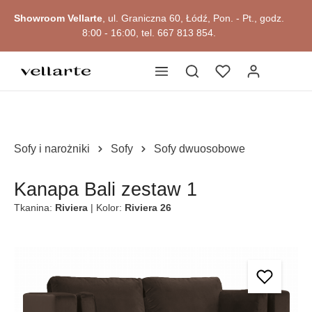
głównej zawartości
Showroom Vellarte
, ul. Graniczna 60, Łódź, Pon. - Pt., godz.
8:00 - 16:00, tel. 667 813 854.
Sofy i narożniki
Sofy
Sofy dwuosobowe
Kanapa Bali zestaw 1
Tkanina:
Riviera
| Kolor:
Riviera 26