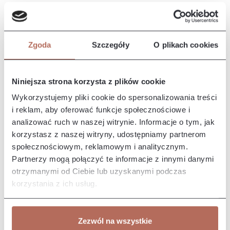
Opis i wymiary
Kanapa Bali z modułu 2ER. Kanapa Bali to doskonały wybór
zarówno do przestronnych, jak i mniejszych pomieszczeń. Jej
Zgoda
Szczegóły
O plikach cookies
wy…
Więcej
Właściwości
Niniejsza strona korzysta z plików cookie
Wykorzystujemy pliki cookie do spersonalizowania treści
Producent/Importer/Dostawca
i reklam, aby oferować funkcje społecznościowe i
analizować ruch w naszej witrynie. Informacje o tym, jak
korzystasz z naszej witryny, udostępniamy partnerom
społecznościowym, reklamowym i analitycznym.
Partnerzy mogą połączyć te informacje z innymi danymi
Pozostałe z kolekcji
otrzymanymi od Ciebie lub uzyskanymi podczas
korzystania z ich usług.
Zezwól na wszystkie