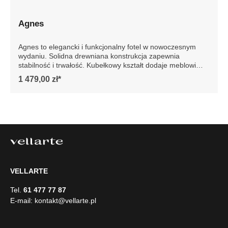
Agnes
Agnes to elegancki i funkcjonalny fotel w nowoczesnym
wydaniu. Solidna drewniana konstrukcja zapewnia
stabilność i trwałość. Kubełkowy kształt dodaje meblowi
elegancji, podkreślając jego nowoczesny design. Idealny
1 479,00 zł*
do każdego wnętrza, fotel Agnes to gwarancja luksusu i
wygody na lata. Szczegółowe wymiary: * wymiary
gabarytowe ze względu na manualnie wykonanie mebli
różnica wymiarów może wynosić +/- 5cm
VELLARTE
Tel.
61 477 77 87
E-mail:
kontakt@vellarte.pl