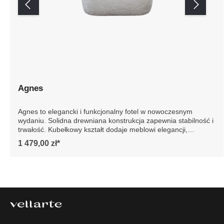
Agnes
Agnes to elegancki i funkcjonalny fotel w nowoczesnym
wydaniu. Solidna drewniana konstrukcja zapewnia
stabilność i trwałość. Kubełkowy kształt dodaje meblowi
elegancji, podkreślając jego nowoczesny design. Idealny
1 479,00 zł*
do każdego wnętrza, fotel Agnes to gwarancja luksusu i
wygody na lata. Szczegółowe wymiary: * wymiary
gabarytowe ze względu na manualnie wykonanie mebli
różnica wymiarów może wynosić +/- 5cm
VELLARTE