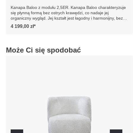
Kanapa Baloo z modułu 2,5ER. Kanapa Baloo
charakteryzuje się płynną formą bez ostrych krawędzi, co
nadaje jej organiczny wygląd. Jej kształt jest łagodny i
harmonijny, bez żadnych nagłych załamań czy kątów, co
4 199,00 zł*
sprawia, że wygląda naturalnie i elegancko. Oparcie jest
płynnie zintegrowane z całością, a tył i boki sofy mają lekko
zaokrąglony kształt, co zapewnia harmonijne współgranie
wszystkich elementów. Dodatkowo, wyprofilowane oparcie
Może Ci się spodobać
zapewnia lepszy komfort siedzenia. Szczegółowe wymiary:
ze względu na manualnie wykonanie mebli różnica
wymiarów może wynosić +/- 5cm