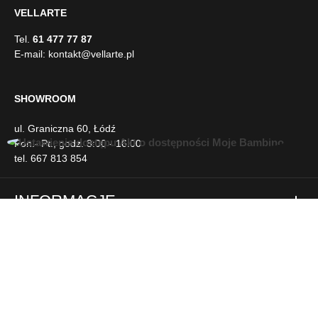
Tel.
61 477 77 87
E-mail:
kontakt@vellarte.pl
SHOWROOM
ul. Graniczna 60, Łódź
Pon.- Pt., godz. 8:00 - 16:00
tel. 667 813 854
U
ł
INFORMACJE
a
t
w
DLA KLIENTA
i
e
n
NEWSLETTER
i
a
d
SOCIAL MEDIA
o
s