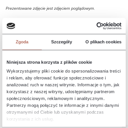
Prezentowane zdjęcie jest zdjęciem poglądowym.
Opis i wymiary
Narożnik Baloo z połączenia modułów 2,5P i OT. Kanapa
Zgoda
Szczegóły
O plikach cookies
Baloo charakteryzuje się płynną formą bez ostrych krawędzi,
co nadaje…
Więcej
Właściwości
Niniejsza strona korzysta z plików cookie
Wykorzystujemy pliki cookie do spersonalizowania treści
i reklam, aby oferować funkcje społecznościowe i
Producent/Importer/Dostawca
analizować ruch w naszej witrynie. Informacje o tym, jak
korzystasz z naszej witryny, udostępniamy partnerom
społecznościowym, reklamowym i analitycznym.
Partnerzy mogą połączyć te informacje z innymi danymi
otrzymanymi od Ciebie lub uzyskanymi podczas
Pozostałe z kolekcji
korzystania z ich usług.