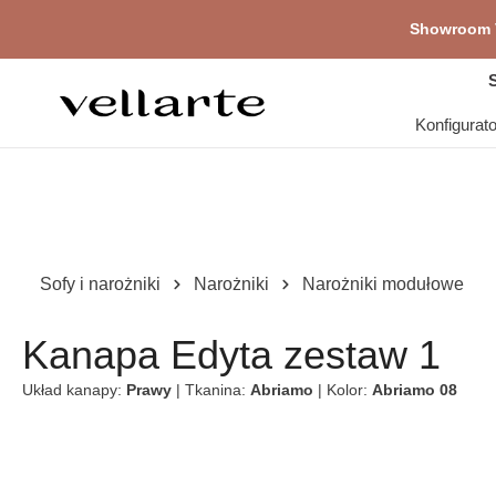
głównej zawartości
Showroom V
Pr
S
Konfigurat
Sofy i narożniki
Narożniki
Narożniki modułowe
Kanapa Edyta zestaw 1
Układ kanapy:
Prawy
| Tkanina:
Abriamo
| Kolor:
Abriamo 08