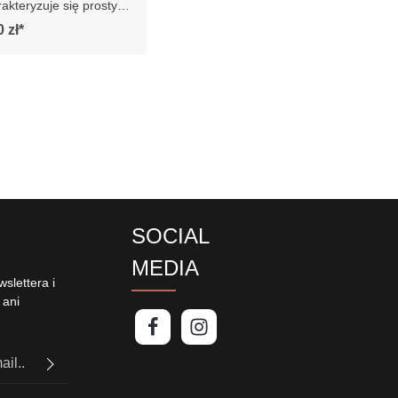
akteryzuje się
iniami i prostą, smukłą
 zł*
nadaje jej elegancki i
y wygląd. Posiada
szki siedziska i
tóre są bardzo
e. Sofa jest osadzona
h drewnianych nogach,
jej stabilności. Całość
 się współcześnie,
emu sofa doskonale
by się w
tyczne lub nowoczesne
odkreślając jego styl i
y:
SOCIAL
u na manualnie
 mebli różnica
MEDIA
może wynosić +/- 5cm
slettera i
 ani
PTCHA i
politykę
uj,