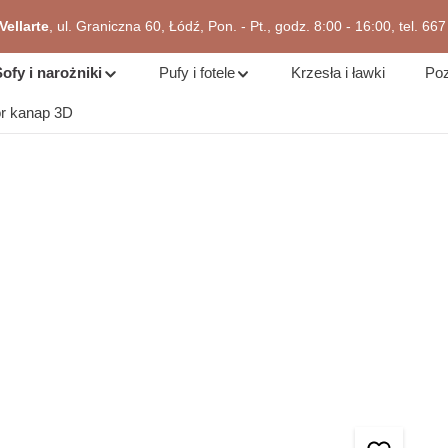
ellarte
, ul. Graniczna 60, Łódź, Pon. - Pt., godz. 8:00 - 16:00, tel. 66
zejdź do okazji
ofy i narożniki
Pufy i fotele
Krzesła i ławki
Poz
or kanap 3D