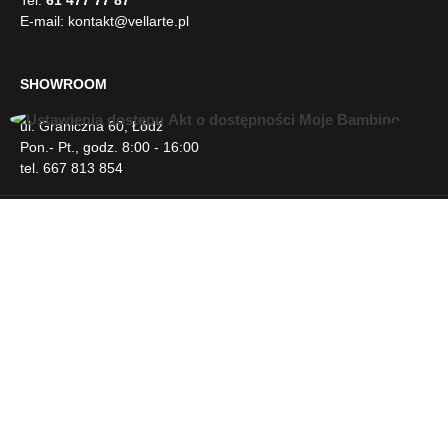
wynosić +/- 5cm
E-mail:
kontakt@vellarte.pl
SHOWROOM
ul. Graniczna 60, Łódź
U
Pon.- Pt., godz. 8:00 - 16:00
ł
tel. 667 813 854
a
t
w
INFORMACJE
i
e
n
DLA KLIENTA
i
a
d
NEWSLETTER
o
s
t
SOCIAL MEDIA
ę
p
u