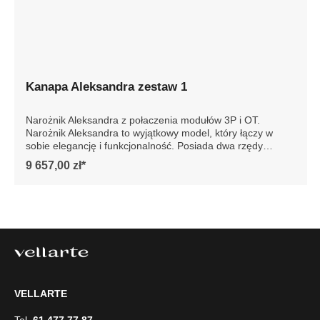
Kanapa Aleksandra zestaw 1
Narożnik Aleksandra z połaczenia modułów 3P i OT.
Narożnik Aleksandra to wyjątkowy model, który łączy w
sobie elegancję i funkcjonalność. Posiada dwa rzędy
poduch oparciowych, które zapewniają niezwykły komfort
9 657,00 zł*
podczas wypoczynku. Dzięki innowacyjnym rozwiązaniom
siedziska są niesamowicie wygodne, co sprawia, że każdy
moment spędzony na tej sofie jest prawdziwą
przyjemnością.Model Aleksandra można zamówić w wersji
ze zdejmowanym pokrowcem. To praktyczne rozwiązanie
pozwala na szybkie wypranie całego pokrowca, co jest
niezwykle wygodne w codziennym użytkowaniu.
Dodatkowo możliwość zamówienia nowego pokrowca daje
szansę na łatwą zmianę wyglądu sofy, dostosowując ją do
zmieniających się trendów wnętrzarskich lub osobistych
VELLARTE
preferencji. Szczegółowe wymiary: ze względu na
manualnie wykonanie mebli różnica wymiarów może
Tel.
61 477 77 87