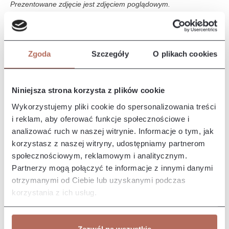
Prezentowane zdjęcie jest zdjęciem poglądowym.
Opis i wymiary
Zgoda
Szczegóły
O plikach cookies
Narożnik Edyta z połączenia modułów OT CIR i 3P. Kanapa
Edyta charakteryzuje się prostymi liniami i prostą, smukłą
formę, co…
Więcej
Niniejsza strona korzysta z plików cookie
Właściwości
Wykorzystujemy pliki cookie do spersonalizowania treści
i reklam, aby oferować funkcje społecznościowe i
analizować ruch w naszej witrynie. Informacje o tym, jak
Producent/Importer/Dostawca
korzystasz z naszej witryny, udostępniamy partnerom
społecznościowym, reklamowym i analitycznym.
Partnerzy mogą połączyć te informacje z innymi danymi
otrzymanymi od Ciebie lub uzyskanymi podczas
korzystania z ich usług.
Pozostałe z kolekcji