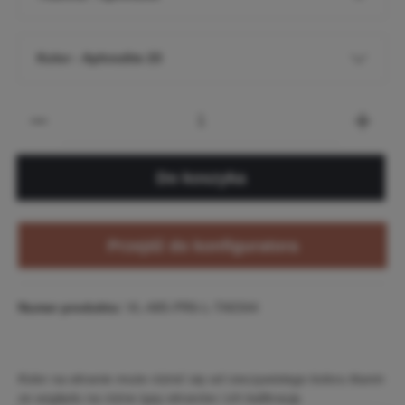
Kolor - Aphrodite 23
Do koszyka
Przejdź do konfiguratora
Numer produktu:
VL-A85-PR6-L-TA0344
Kolor na ekranie może różnić się od rzeczywistego koloru tkanin
ze względu na różne typy ekranów i ich kalibrację.