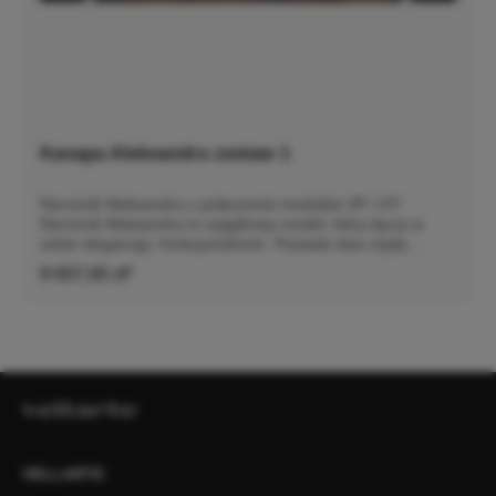
Kanapa Aleksandra zestaw 1
Narożnik Aleksandra z połaczenia modułów 3P i OT.
Narożnik Aleksandra to wyjątkowy model, który łączy w
sobie elegancję i funkcjonalność. Posiada dwa rzędy
poduch oparciowych, które zapewniają niezwykły komfort
9 657,00 zł*
podczas wypoczynku. Dzięki innowacyjnym rozwiązaniom
siedziska są niesamowicie wygodne, co sprawia, że każdy
moment spędzony na tej sofie jest prawdziwą
przyjemnością.Model Aleksandra można zamówić w wersji
ze zdejmowanym pokrowcem. To praktyczne rozwiązanie
pozwala na szybkie wypranie całego pokrowca, co jest
niezwykle wygodne w codziennym użytkowaniu.
Dodatkowo możliwość zamówienia nowego pokrowca daje
szansę na łatwą zmianę wyglądu sofy, dostosowując ją do
zmieniających się trendów wnętrzarskich lub osobistych
VELLARTE
preferencji. Szczegółowe wymiary: ze względu na