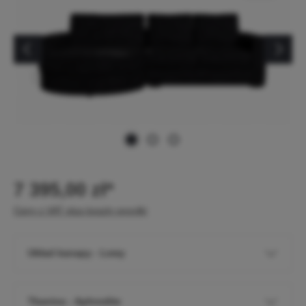
7 395,00 zł*
Ceny z VAT plus koszty wysyłki
Układ kanapy - Lewy
Tkanina - Aphrodite