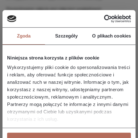
Prezentowane zdjęcie jest zdjęciem poglądowym.
Opis i wymiary
Zgoda
Szczegóły
O plikach cookies
Narożnik Edyta z połączenia modułów OT CIR i 2P. Kanapa
Edyta charakteryzuje się prostymi liniami i prostą, smukłą
formę, co…
Więcej
Niniejsza strona korzysta z plików cookie
Właściwości
Wykorzystujemy pliki cookie do spersonalizowania treści
i reklam, aby oferować funkcje społecznościowe i
analizować ruch w naszej witrynie. Informacje o tym, jak
Producent/Importer/Dostawca
korzystasz z naszej witryny, udostępniamy partnerom
społecznościowym, reklamowym i analitycznym.
Partnerzy mogą połączyć te informacje z innymi danymi
otrzymanymi od Ciebie lub uzyskanymi podczas
korzystania z ich usług.
Pozostałe z kolekcji