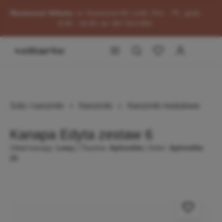
głównej zawartości
Showroom Vellarte
, ul. Graniczna 60, Łódź, Pon. - Pt., godz.
8:00 - 16:00, tel. 667 813 854.
Przejdź do okazji
Sofy i narożniki
Narożniki
Narożniki modułowe
Kanapa Edyta zestaw 6
Układ kanapy:
Lewy
| Tkanina:
Aphrodite
| Kolor:
Aphrodite
23