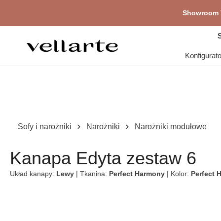
Pr
głównej zawartości
Showroom V
S
Konfigurat
Sofy i narożniki
Narożniki
Narożniki modułowe
Kanapa Edyta zestaw 6
Układ kanapy:
Lewy
| Tkanina:
Perfect Harmony
| Kolor:
Perfect 