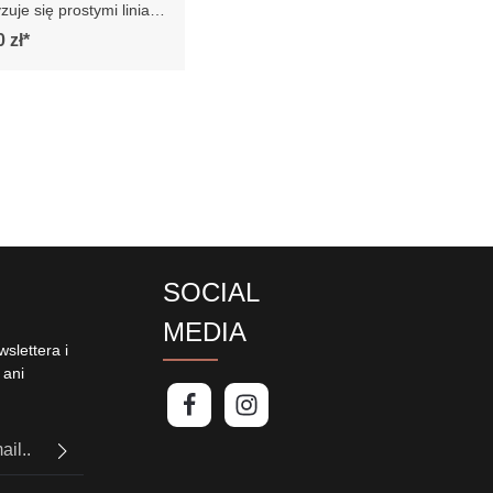
akteryzuje się
iniami i prostą, smukłą
 zł*
nadaje jej elegancki i
y wygląd. Posiada
szki siedziska i
tóre są bardzo
e. Sofa jest osadzona
h drewnianych nogach,
jej stabilności. Całość
 się współcześnie,
emu sofa doskonale
by się w
tyczne lub nowoczesne
odkreślając jego styl i
y:
SOCIAL
u na manualnie
 mebli różnica
MEDIA
może wynosić +/- 5cm
slettera i
 ani
PTCHA i
politykę
uj,