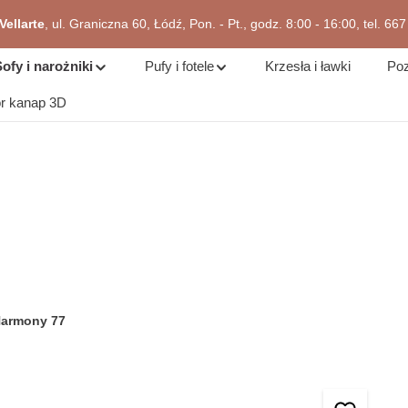
zejdź do okazji
ellarte
, ul. Graniczna 60, Łódź, Pon. - Pt., godz. 8:00 - 16:00, tel. 66
ofy i narożniki
Pufy i fotele
Krzesła i ławki
Poz
or kanap 3D
Harmony 77