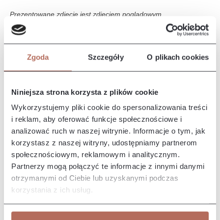
Prezentowane zdjęcie jest zdjęciem poglądowym.
Opis i wymiary
Zgoda
Szczegóły
O plikach cookies
Narożnik Edyta z połączenia modułów OT CIR i 2P. Kanapa
Edyta charakteryzuje się prostymi liniami i prostą, smukłą
formę, co…
Więcej
Niniejsza strona korzysta z plików cookie
Właściwości
Wykorzystujemy pliki cookie do spersonalizowania treści
i reklam, aby oferować funkcje społecznościowe i
analizować ruch w naszej witrynie. Informacje o tym, jak
Producent/Importer/Dostawca
korzystasz z naszej witryny, udostępniamy partnerom
społecznościowym, reklamowym i analitycznym.
Partnerzy mogą połączyć te informacje z innymi danymi
otrzymanymi od Ciebie lub uzyskanymi podczas
korzystania z ich usług.
Pozostałe z kolekcji