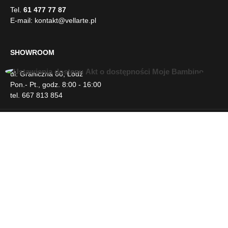
manualnie wykonanie mebli różnica wymiarów może
Tel.
61 477 77 87
wynosić +/- 5cm
E-mail:
kontakt@vellarte.pl
SHOWROOM
ul. Graniczna 60, Łódź
U
Pon.- Pt., godz. 8:00 - 16:00
ł
tel. 667 813 854
a
t
w
INFORMACJE
i
e
n
DLA KLIENTA
i
a
d
NEWSLETTER
o
s
t
SOCIAL MEDIA
ę
p