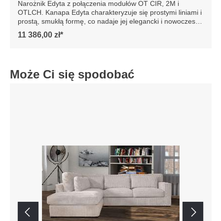
Narożnik Edyta z połączenia modułów OT CIR, 2M i
OTLCH. Kanapa Edyta charakteryzuje się prostymi liniami i
prostą, smukłą formę, co nadaje jej elegancki i nowoczesny
wygląd. Posiada luźne poduszki siedziska i oparcia, które
11 386,00 zł*
są bardzo komfortowe. Sofa jest osadzona na niskich
drewnianych nogach, co dodaje jej stabilności. Całość
prezentuje się współcześnie, dzięki czemu sofa doskonale
wpasowałaby się w minimalistyczne lub nowoczesne
Może Ci się spodobać
wnętrze, podkreślając jego styl i elegancję. Szczegółowe
wymiary: ze względu na manualnie wykonanie mebli
różnica wymiarów może wynosić +/- 5cm