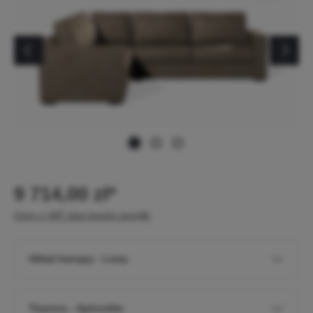
9 714,00 zł*
Ceny z VAT plus koszty wysyłki
Układ kanapy - Lewy
Tkanina - Aphrodite