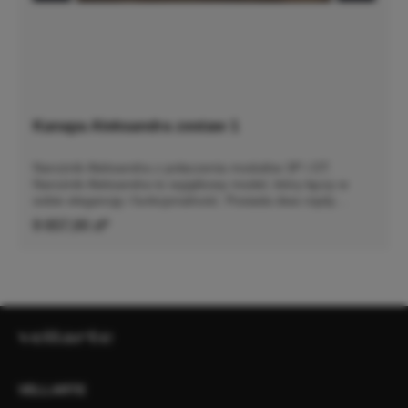
Kanapa Aleksandra zestaw 1
Narożnik Aleksandra z połaczenia modułów 3P i OT.
Narożnik Aleksandra to wyjątkowy model, który łączy w
sobie elegancję i funkcjonalność. Posiada dwa rzędy
poduch oparciowych, które zapewniają niezwykły komfort
9 657,00 zł*
podczas wypoczynku. Dzięki innowacyjnym rozwiązaniom
siedziska są niesamowicie wygodne, co sprawia, że każdy
moment spędzony na tej sofie jest prawdziwą
przyjemnością.Model Aleksandra można zamówić w wersji
ze zdejmowanym pokrowcem. To praktyczne rozwiązanie
pozwala na szybkie wypranie całego pokrowca, co jest
niezwykle wygodne w codziennym użytkowaniu.
Dodatkowo możliwość zamówienia nowego pokrowca daje
szansę na łatwą zmianę wyglądu sofy, dostosowując ją do
zmieniających się trendów wnętrzarskich lub osobistych
VELLARTE
preferencji. Szczegółowe wymiary: ze względu na