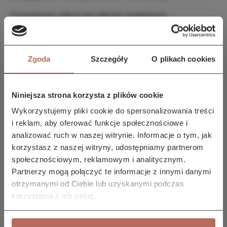
Prezentowane zdjęcie jest zdjęciem poglądowym.
Opis i wymiary
Zgoda
Szczegóły
O plikach cookies
Narożnik Edyta z połączenia modułów 2P, E i 3P. Kanapa
Edyta charakteryzuje się prostymi liniami i prostą, smukłą
formę, co…
Więcej
Niniejsza strona korzysta z plików cookie
Właściwości
Wykorzystujemy pliki cookie do spersonalizowania treści
i reklam, aby oferować funkcje społecznościowe i
analizować ruch w naszej witrynie. Informacje o tym, jak
Producent/Importer/Dostawca
korzystasz z naszej witryny, udostępniamy partnerom
społecznościowym, reklamowym i analitycznym.
Partnerzy mogą połączyć te informacje z innymi danymi
otrzymanymi od Ciebie lub uzyskanymi podczas
korzystania z ich usług.
Pozostałe z kolekcji