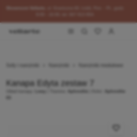
Przejdź do okazji
głównej zawartości
Showroom Vellarte
, ul. Graniczna 60, Łódź, Pon. - Pt., godz.
8:00 - 16:00, tel. 667 813 854.
Sofy i narożniki
Narożniki
Narożniki modułowe
Kanapa Edyta zestaw 7
Układ kanapy:
Lewy
| Tkanina:
Aphrodite
| Kolor:
Aphrodite
03