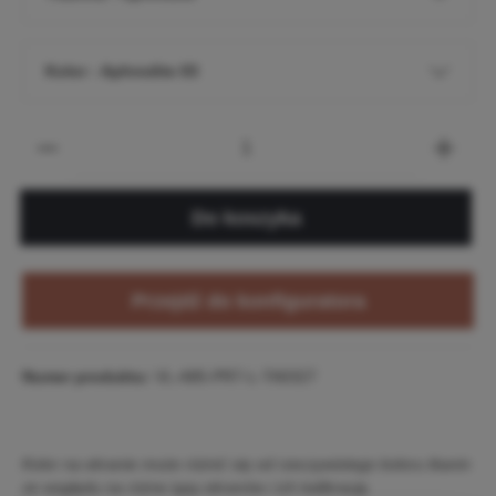
Kolor - Aphrodite 03
Do koszyka
Przejdź do konfiguratora
Numer produktu:
VL-A85-PR7-L-TA0327
Kolor na ekranie może różnić się od rzeczywistego koloru tkanin
ze względu na różne typy ekranów i ich kalibrację.