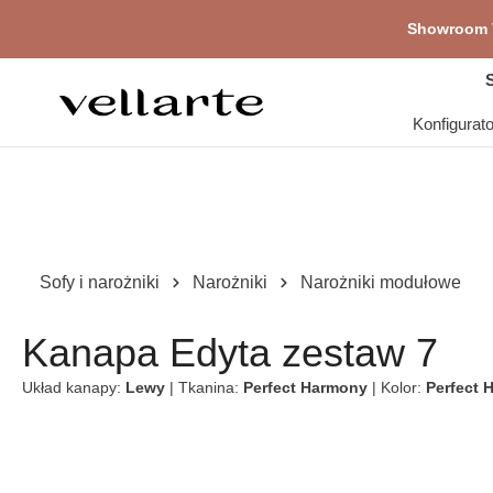
głównej zawartości
Showroom V
Pr
S
Konfigurat
Sofy i narożniki
Narożniki
Narożniki modułowe
Kanapa Edyta zestaw 7
Układ kanapy:
Lewy
| Tkanina:
Perfect Harmony
| Kolor:
Perfect 