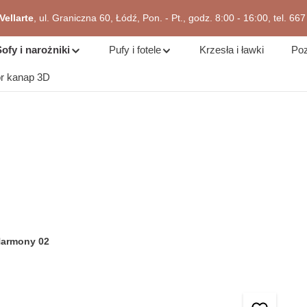
ellarte
, ul. Graniczna 60, Łódź, Pon. - Pt., godz. 8:00 - 16:00, tel. 66
zejdź do okazji
ofy i narożniki
Pufy i fotele
Krzesła i ławki
Poz
or kanap 3D
Harmony 02