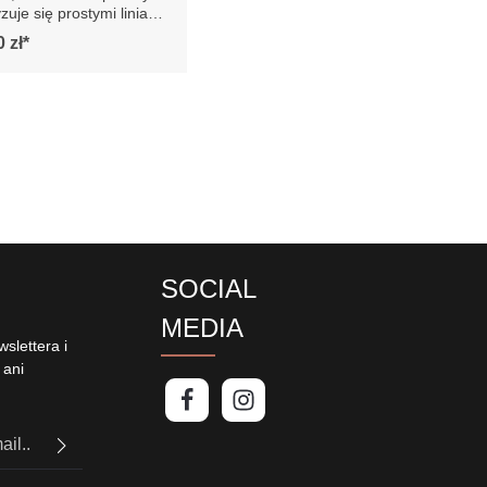
akteryzuje się
iniami i prostą, smukłą
 zł*
nadaje jej elegancki i
y wygląd. Posiada
szki siedziska i
tóre są bardzo
e. Sofa jest osadzona
h drewnianych nogach,
jej stabilności. Całość
 się współcześnie,
emu sofa doskonale
by się w
tyczne lub nowoczesne
odkreślając jego styl i
y:
SOCIAL
u na manualnie
 mebli różnica
MEDIA
może wynosić +/- 5cm
slettera i
 ani
PTCHA i
politykę
uj,