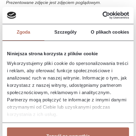
Prezentowane zdjęcie jest zdjęciem poglądowym.
Opis i wymiary
Zgoda
Szczegóły
O plikach cookies
Narożnik Edyta z połączenia modułów 2P, E i 3P. Kanapa
Edyta charakteryzuje się prostymi liniami i prostą, smukłą
formę, co…
Więcej
Niniejsza strona korzysta z plików cookie
Właściwości
Wykorzystujemy pliki cookie do spersonalizowania treści
i reklam, aby oferować funkcje społecznościowe i
analizować ruch w naszej witrynie. Informacje o tym, jak
Producent/Importer/Dostawca
korzystasz z naszej witryny, udostępniamy partnerom
społecznościowym, reklamowym i analitycznym.
Partnerzy mogą połączyć te informacje z innymi danymi
otrzymanymi od Ciebie lub uzyskanymi podczas
korzystania z ich usług.
Pozostałe z kolekcji