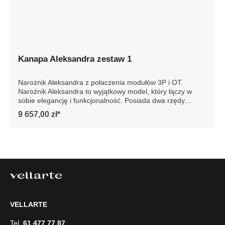
Kanapa Aleksandra zestaw 1
Narożnik Aleksandra z połaczenia modułów 3P i OT.
Narożnik Aleksandra to wyjątkowy model, który łączy w
sobie elegancję i funkcjonalność. Posiada dwa rzędy
poduch oparciowych, które zapewniają niezwykły komfort
9 657,00 zł*
podczas wypoczynku. Dzięki innowacyjnym rozwiązaniom
siedziska są niesamowicie wygodne, co sprawia, że każdy
moment spędzony na tej sofie jest prawdziwą
przyjemnością.Model Aleksandra można zamówić w wersji
ze zdejmowanym pokrowcem. To praktyczne rozwiązanie
pozwala na szybkie wypranie całego pokrowca, co jest
niezwykle wygodne w codziennym użytkowaniu.
Dodatkowo możliwość zamówienia nowego pokrowca daje
szansę na łatwą zmianę wyglądu sofy, dostosowując ją do
zmieniających się trendów wnętrzarskich lub osobistych
VELLARTE
preferencji. Szczegółowe wymiary: ze względu na
manualnie wykonanie mebli różnica wymiarów może
Tel.
61 477 77 87