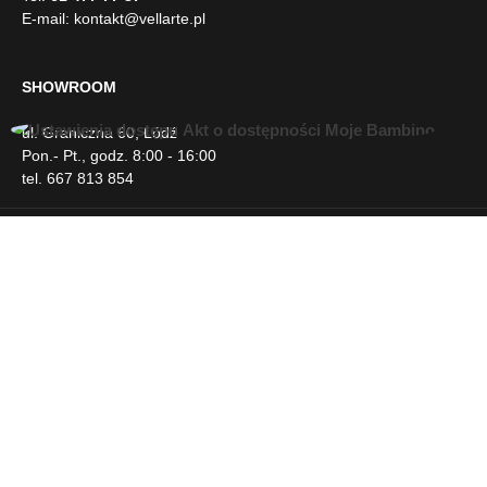
wynosić +/- 5cm
E-mail:
kontakt@vellarte.pl
SHOWROOM
ul. Graniczna 60, Łódź
U
Pon.- Pt., godz. 8:00 - 16:00
ł
tel. 667 813 854
a
t
w
INFORMACJE
i
e
n
DLA KLIENTA
i
a
d
NEWSLETTER
o
s
t
SOCIAL MEDIA
ę
p
u