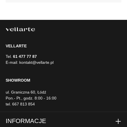
drewnianych nogach, co dodaje jej stabilności. Całość
prezentuje się współcześnie, dzięki czemu sofa doskonale
wpasowałaby się w minimalistyczne lub nowoczesne
wnętrze, podkreślając jego styl i elegancję. Szczegółowe
wymiary: ze względu na manualnie wykonanie mebli
różnica wymiarów może wynosić +/- 5cm
VELLARTE
Tel.
61 477 77 87
E-mail:
kontakt@vellarte.pl
SHOWROOM
ul. Graniczna 60, Łódź
Pon.- Pt., godz. 8:00 - 16:00
tel. 667 813 854
INFORMACJE