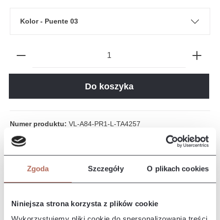
Kolor - Puente 03
Do koszyka
Numer produktu:
VL-A84-PR1-L-TA4257
Kolor na ekranie może różnić się od rzeczywistego koloru tkanin
Zgoda
Szczegóły
O plikach cookies
ze względu na różne typy ekranów i ich kalibrację.
Prezentowane zdjęcie jest zdjęciem poglądowym.
Niniejsza strona korzysta z plików cookie
Wykorzystujemy pliki cookie do spersonalizowania treści