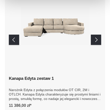
Kanapa Edyta zestaw 1
Narożnik Edyta z połączenia modułów OT CIR, 2M i
OTLCH. Kanapa Edyta charakteryzuje się prostymi liniami i
prostą, smukłą formę, co nadaje jej elegancki i nowoczesny
wygląd. Posiada luźne poduszki siedziska i oparcia, które
11 386,00 zł*
są bardzo komfortowe. Sofa jest osadzona na niskich