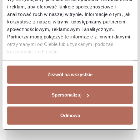
Opis i wymiary
i reklam, aby oferować funkcje społecznościowe i
analizować ruch w naszej witrynie. Informacje o tym, jak
Narożnik Eos z połączenia modułów OT circ i 2,5P. Kanapa
korzystasz z naszej witryny, udostępniamy partnerom
Eos charakteryzuje się czystymi liniami oraz minimalistycznym
style…
Więcej
społecznościowym, reklamowym i analitycznym.
Partnerzy mogą połączyć te informacje z innymi danymi
Właściwości
otrzymanymi od Ciebie lub uzyskanymi podczas
korzystania z ich usług.
Producent/Importer/Dostawca
Zezwól na wszystkie
Spersonalizuj
Może Ci się spodobać
Odmowa