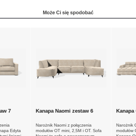
Może Ci się spodobać
taw 7
Kanapa Naomi zestaw 6
Kanapa 
zenia
Narożnik Naomi z połączenia
Narożnik Q
anapa
modułów OT mini, 2,5M i OT.
modułów 
ię
Sofa Naomi to sofa o
Kanapa Qu
ą, smukłą
nowoczesnym designie,
elegancki