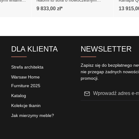
9 833,00 zł*
13 915,00
gancki i
charakteryzuje się eleganckim i
przytulny
osiada
minimalistycznym wyglądem. Jej
Charakter
a i
wygodne siedzisko zapewnia
konstrukcj
zo
komfort podczas siedzenia, a
dostosowa
 osadzona
czysty, liniowy design dodaje
przestrzen
h nogach,
wnętrzu nowoczesnego
Siedziska 
i. Całość
charakteru. Sofa jest wsparta na
charakter
DLA KLIENTA
NEWSLETTER
eśnie,
czarnych, metalowych nogach,
przeszycia
konale
które nadają jej lekkości i
nowoczesn
stabilności. Wysokie,
wygląd. Q
Zapisz się do bezpłatnego new
owoczesne
Strefa architekta
wyprofilowane oparcie zapewnia
jest w sz
nie przegap żadnych nowości
go styl i
odpowiednie wsparcie dla
podłokietn
Warsaw Home
pleców, co zwiększa komfort
promocji.
komfort u
ie
użytkowania. Szczegółowe
posiada fu
Furniture 2025
ca
wymiary: ze względu na
Adres e-mail*
czyni ją i
ć +/- 5cm
manualnie wykonanie mebli
gdzie moż
Katalog
różnica wymiarów może wynosić
wypoczywa
Ta witryna jest chroniona przez reCA
Wybierając opcję Kontynu
Kolekcje tkanin
+/- 5cm
gości. Wys
prywatności
Google oraz
Obowiązują 
potwierdzasz, że przeczy
i starann
warunki korzystania z usługi
.
Jak mierzymy meble?
podkreśla
informacje o ochronie da
mebla. Szczegółowe wymiary: *
zaakceptowałeś
regulami
wymiary g
na manual
różnica w