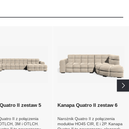
Quatro II zestaw 5
Kanapa Quatro II zestaw 6
uatro II z połączenia
Narożnik Quatro II z połączenia
OTLCH, 3M i OTLCH.
modułów HO45 CIR, E i 2P.
atro II to nowoczesny,
Kanapa Quatro II to nowoczesny,
 mebel o miękkim i
elegancki mebel o miękkim i