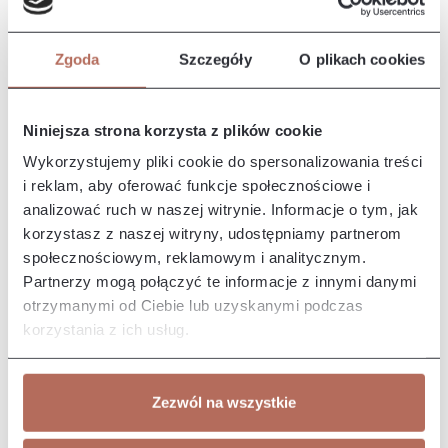
Opis i wymiary
Kanapa Iris z modułu 3ER. Sofa Iris to elegancki i nowoczesny
Zgoda
Szczegóły
O plikach cookies
mebel, który wyróżnia się komfortem i stylowym designem.
Wypos…
Więcej
Właściwości
Niniejsza strona korzysta z plików cookie
Wykorzystujemy pliki cookie do spersonalizowania treści
i reklam, aby oferować funkcje społecznościowe i
Producent/Importer/Dostawca
analizować ruch w naszej witrynie. Informacje o tym, jak
korzystasz z naszej witryny, udostępniamy partnerom
społecznościowym, reklamowym i analitycznym.
Partnerzy mogą połączyć te informacje z innymi danymi
otrzymanymi od Ciebie lub uzyskanymi podczas
Pozostałe z kolekcji
korzystania z ich usług.
Zezwól na wszystkie