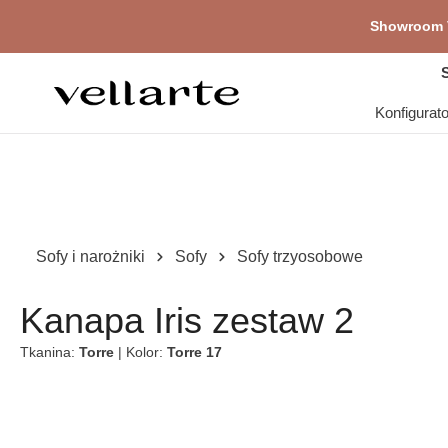
głównej zawartości
Showroom V
Pr
S
Konfigurat
Sofy i narożniki
Sofy
Sofy trzyosobowe
Kanapa Iris zestaw 2
Tkanina:
Torre
| Kolor:
Torre 17