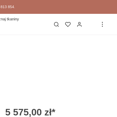
7 813 854.
naj tkaniny
5 575,00 zł*