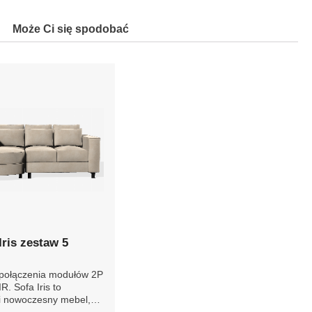
Może Ci się spodobać
ris zestaw 5
połączenia modułów
E CIR. Sofa Iris to
 i nowoczesny mebel,
żnia się komfortem i