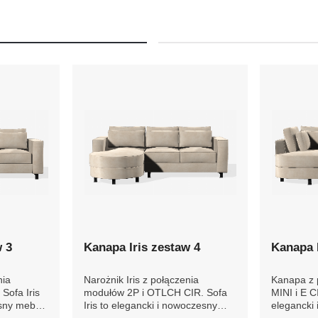
w 3
Kanapa Iris zestaw 4
Kanapa I
nia
Narożnik Iris z połączenia
Kanapa z 
Sofa Iris
modułów 2P i OTLCH CIR. Sofa
2P MINI i 
sny mebel,
Iris to elegancki i nowoczesny
elegancki
ortem i
mebel, który wyróżnia się
który wyró