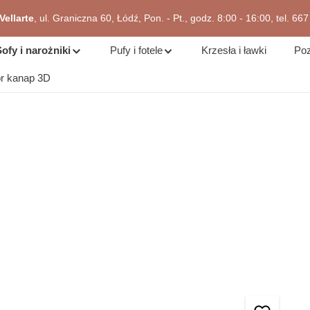
ellarte
, ul. Graniczna 60, Łódź, Pon. - Pt., godz. 8:00 - 16:00, tel. 66
zejdź do okazji
ofy i narożniki
Pufy i fotele
Krzesła i ławki
Poz
or kanap 3D