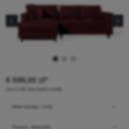
8 698,00 zł*
Ceny z VAT plus koszty wysyłki
Układ kanapy - Lewy
Tkanina - Aphrodite