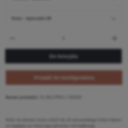
Kolor - Aphrodite 08
Do koszyka
Przejdź do konfiguratora
Numer produktu:
VL-B12-PR3-L-TA0332
Kolor na ekranie może różnić się od rzeczywistego koloru tkanin
ze względu na różne typy ekranów i ich kalibrację.