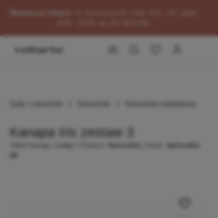
głównej zawartości
Showroom Vellarte
, ul. Graniczna 60, Łódź, Pon. - Pt., godz.
8:00 - 16:00, tel. 667 813 854.
Przejdź do okazji
Sofy i narożniki
Narożniki
Narożniki modułowe
Kanapa Iris zestaw 3
Układ kanapy:
Lewy
| Tkanina:
Aphrodite
| Kolor:
Aphrodite
08