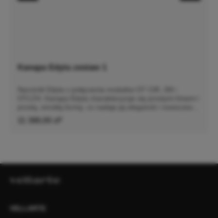
Kanapa Edyta zestaw 1
Narożnik Edyta z połączenia modułów OT CIR, 2M i
OTLCH. Kanapa Edyta charakteryzuje się prostymi liniami i
prostą, smukłą formę, co nadaje jej elegancki i nowoczesny
wygląd. Posiada luźne poduszki siedziska i oparcia, które
11 386,00 zł*
są bardzo komfortowe. Sofa jest osadzona na niskich
drewnianych nogach, co dodaje jej stabilności. Całość
prezentuje się współcześnie, dzięki czemu sofa doskonale
wpasowałaby się w minimalistyczne lub nowoczesne
wnętrze, podkreślając jego styl i elegancję. Szczegółowe
wymiary: ze względu na manualnie wykonanie mebli
różnica wymiarów może wynosić +/- 5cm
VELLARTE