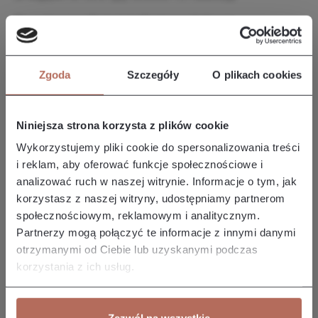
Prezentowane zdjęcie jest zdjęciem poglądowym.
Zgoda
Szczegóły
O plikach cookies
Opis i wymiary
Narożnik Iris z połączenia modułów 2P i OT MINI. Sofa Iris to
elegancki i nowoczesny mebel, który wyróżnia się komfortem i
Niniejsza strona korzysta z plików cookie
s…
Więcej
Wykorzystujemy pliki cookie do spersonalizowania treści
Właściwości
i reklam, aby oferować funkcje społecznościowe i
analizować ruch w naszej witrynie. Informacje o tym, jak
korzystasz z naszej witryny, udostępniamy partnerom
Producent/Importer/Dostawca
społecznościowym, reklamowym i analitycznym.
Partnerzy mogą połączyć te informacje z innymi danymi
otrzymanymi od Ciebie lub uzyskanymi podczas
korzystania z ich usług.
Pozostałe z kolekcji
Zezwól na wszystkie