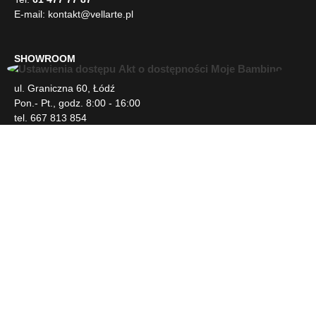
E-mail:
kontakt@vellarte.pl
SHOWROOM
U
ul. Graniczna 60, Łódź
ł
Pon.- Pt., godz. 8:00 - 16:00
a
tel. 667 813 854
t
w
i
INFORMACJE
e
n
i
DLA KLIENTA
a
d
o
s
NEWSLETTER
t
ę
p
SOCIAL MEDIA
u