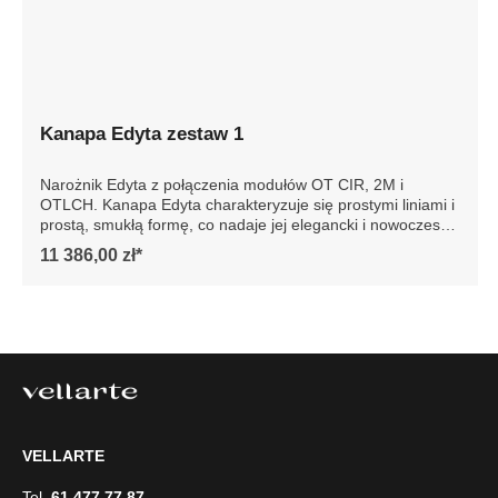
Kanapa Edyta zestaw 1
Narożnik Edyta z połączenia modułów OT CIR, 2M i
OTLCH. Kanapa Edyta charakteryzuje się prostymi liniami i
prostą, smukłą formę, co nadaje jej elegancki i nowoczesny
wygląd. Posiada luźne poduszki siedziska i oparcia, które
11 386,00 zł*
są bardzo komfortowe. Sofa jest osadzona na niskich
drewnianych nogach, co dodaje jej stabilności. Całość
prezentuje się współcześnie, dzięki czemu sofa doskonale
wpasowałaby się w minimalistyczne lub nowoczesne
wnętrze, podkreślając jego styl i elegancję. Szczegółowe
wymiary: ze względu na manualnie wykonanie mebli
różnica wymiarów może wynosić +/- 5cm
VELLARTE
Tel.
61 477 77 87