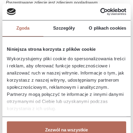
Prezentowane zdjęcie jest zdjęciem poglądowym.
Opis i wymiary
Zgoda
Szczegóły
O plikach cookies
Narożnik Iris z połączenia modułów 2P i OT MINI. Sofa Iris to
elegancki i nowoczesny mebel, który wyróżnia się komfortem i
s…
Więcej
Niniejsza strona korzysta z plików cookie
Właściwości
Wykorzystujemy pliki cookie do spersonalizowania treści
i reklam, aby oferować funkcje społecznościowe i
analizować ruch w naszej witrynie. Informacje o tym, jak
Producent/Importer/Dostawca
korzystasz z naszej witryny, udostępniamy partnerom
społecznościowym, reklamowym i analitycznym.
Partnerzy mogą połączyć te informacje z innymi danymi
otrzymanymi od Ciebie lub uzyskanymi podczas
korzystania z ich usług.
Pozostałe z kolekcji
Zezwól na wszystkie