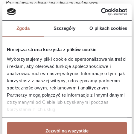
Prezentowane zdjęcie jest zdjęciem poglądowym.
Opis i wymiary
Zgoda
Szczegóły
O plikach cookies
Narożnik Iris z połączenia modułów 2P i OT MINI. Sofa Iris to
elegancki i nowoczesny mebel, który wyróżnia się komfortem i
s…
Więcej
Niniejsza strona korzysta z plików cookie
Właściwości
Wykorzystujemy pliki cookie do spersonalizowania treści
i reklam, aby oferować funkcje społecznościowe i
analizować ruch w naszej witrynie. Informacje o tym, jak
Producent/Importer/Dostawca
korzystasz z naszej witryny, udostępniamy partnerom
społecznościowym, reklamowym i analitycznym.
Partnerzy mogą połączyć te informacje z innymi danymi
otrzymanymi od Ciebie lub uzyskanymi podczas
korzystania z ich usług.
Pozostałe z kolekcji
Zezwól na wszystkie