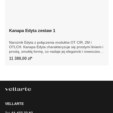
Kanapa Edyta zestaw 1
Narożnik Edyta z połączenia modułów OT CIR, 2M i
OTLCH. Kanapa Edyta charakteryzuje się prostymi liniami i
prostą, smukłą formę, co nadaje jej elegancki i nowoczesny
wygląd. Posiada luźne poduszki siedziska i oparcia, które
11 386,00 zł*
są bardzo komfortowe. Sofa jest osadzona na niskich
drewnianych nogach, co dodaje jej stabilności. Całość
prezentuje się współcześnie, dzięki czemu sofa doskonale
wpasowałaby się w minimalistyczne lub nowoczesne
wnętrze, podkreślając jego styl i elegancję. Szczegółowe
wymiary: ze względu na manualnie wykonanie mebli
różnica wymiarów może wynosić +/- 5cm
VELLARTE
Tel.
61 477 77 87