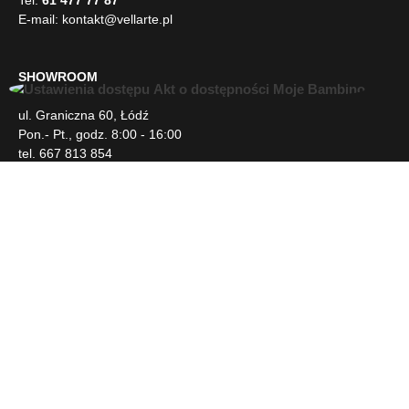
E-mail:
kontakt@vellarte.pl
SHOWROOM
U
ul. Graniczna 60, Łódź
ł
Pon.- Pt., godz. 8:00 - 16:00
a
tel. 667 813 854
t
w
i
INFORMACJE
e
n
i
DLA KLIENTA
a
d
o
s
NEWSLETTER
t
ę
p
SOCIAL MEDIA
u