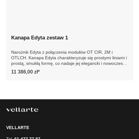
Kanapa Edyta zestaw 1
Narożnik Edyta z połączenia modułów OT CIR, 2M i
OTLCH. Kanapa Edyta charakteryzuje się prostymi liniami i
prostą, smukłą formę, co nadaje jej elegancki i nowoczesny
wygląd. Posiada luźne poduszki siedziska i oparcia, które
11 386,00 zł*
są bardzo komfortowe. Sofa jest osadzona na niskich
drewnianych nogach, co dodaje jej stabilności. Całość
prezentuje się współcześnie, dzięki czemu sofa doskonale
wpasowałaby się w minimalistyczne lub nowoczesne
wnętrze, podkreślając jego styl i elegancję. Szczegółowe
wymiary: ze względu na manualnie wykonanie mebli
różnica wymiarów może wynosić +/- 5cm
VELLARTE
Tel.
61 477 77 87