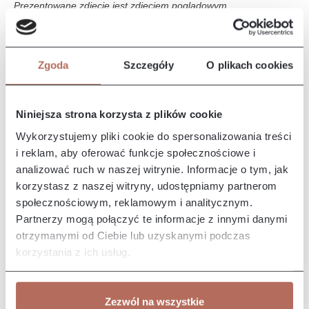
Prezentowane zdjęcie jest zdjęciem poglądowym.
Opis i wymiary
Zgoda
Szczegóły
O plikach cookies
Narożnik Iris z połączenia modułów 2P i OT MINI. Sofa Iris to
elegancki i nowoczesny mebel, który wyróżnia się komfortem i
s…
Więcej
Niniejsza strona korzysta z plików cookie
Właściwości
Wykorzystujemy pliki cookie do spersonalizowania treści
i reklam, aby oferować funkcje społecznościowe i
analizować ruch w naszej witrynie. Informacje o tym, jak
Producent/Importer/Dostawca
korzystasz z naszej witryny, udostępniamy partnerom
społecznościowym, reklamowym i analitycznym.
Partnerzy mogą połączyć te informacje z innymi danymi
otrzymanymi od Ciebie lub uzyskanymi podczas
korzystania z ich usług.
Pozostałe z kolekcji
Zezwól na wszystkie