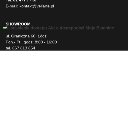
E-mail:
kontakt@vellarte.pl
SHOWROOM
U
ul. Graniczna 60, Łódź
ł
Pon.- Pt., godz. 8:00 - 16:00
a
tel. 667 813 854
t
w
i
INFORMACJE
e
n
i
DLA KLIENTA
a
d
o
s
NEWSLETTER
t
ę
p
SOCIAL MEDIA
u