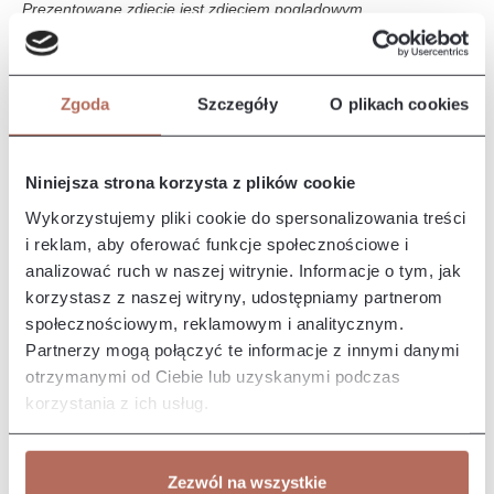
Prezentowane zdjęcie jest zdjęciem poglądowym.
Opis i wymiary
Zgoda
Szczegóły
O plikach cookies
Narożnik Iris z połączenia modułów 2P i OTLCH CIR. Sofa Iris
to elegancki i nowoczesny mebel, który wyróżnia się
komfortem i…
Więcej
Niniejsza strona korzysta z plików cookie
Właściwości
Wykorzystujemy pliki cookie do spersonalizowania treści
i reklam, aby oferować funkcje społecznościowe i
analizować ruch w naszej witrynie. Informacje o tym, jak
Producent/Importer/Dostawca
korzystasz z naszej witryny, udostępniamy partnerom
społecznościowym, reklamowym i analitycznym.
Partnerzy mogą połączyć te informacje z innymi danymi
otrzymanymi od Ciebie lub uzyskanymi podczas
korzystania z ich usług.
Pozostałe z kolekcji
Zezwól na wszystkie