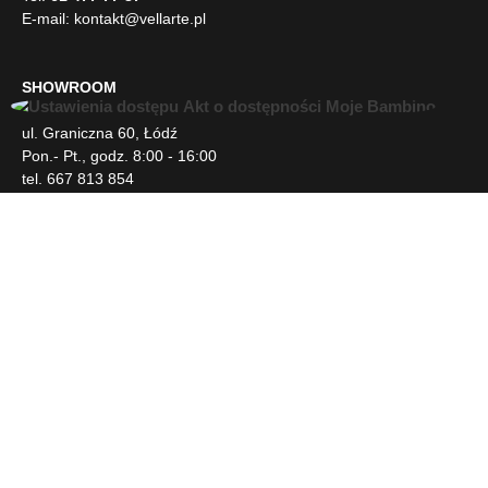
E-mail:
kontakt@vellarte.pl
SHOWROOM
U
ul. Graniczna 60, Łódź
ł
Pon.- Pt., godz. 8:00 - 16:00
a
tel. 667 813 854
t
w
i
INFORMACJE
e
n
i
DLA KLIENTA
a
d
o
s
NEWSLETTER
t
ę
p
SOCIAL MEDIA
u