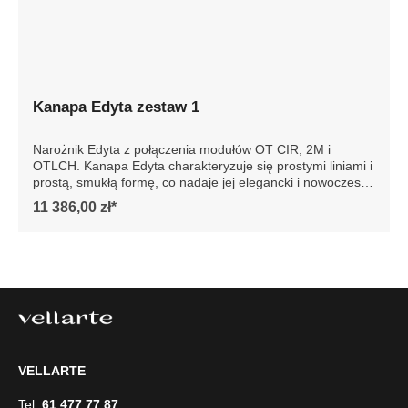
Kanapa Edyta zestaw 1
Narożnik Edyta z połączenia modułów OT CIR, 2M i
OTLCH. Kanapa Edyta charakteryzuje się prostymi liniami i
prostą, smukłą formę, co nadaje jej elegancki i nowoczesny
wygląd. Posiada luźne poduszki siedziska i oparcia, które
11 386,00 zł*
są bardzo komfortowe. Sofa jest osadzona na niskich
drewnianych nogach, co dodaje jej stabilności. Całość
prezentuje się współcześnie, dzięki czemu sofa doskonale
wpasowałaby się w minimalistyczne lub nowoczesne
wnętrze, podkreślając jego styl i elegancję. Szczegółowe
wymiary: ze względu na manualnie wykonanie mebli
różnica wymiarów może wynosić +/- 5cm
VELLARTE
Tel.
61 477 77 87