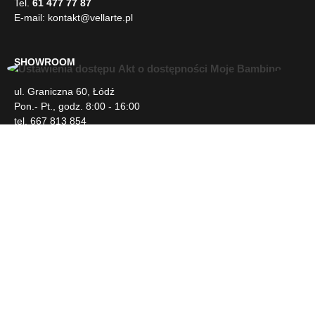
E-mail:
kontakt@vellarte.pl
SHOWROOM
U
ul. Graniczna 60, Łódź
ł
Pon.- Pt., godz. 8:00 - 16:00
a
tel. 667 813 854
t
w
i
INFORMACJE
e
n
i
DLA KLIENTA
a
d
o
s
NEWSLETTER
t
ę
p
SOCIAL MEDIA
u