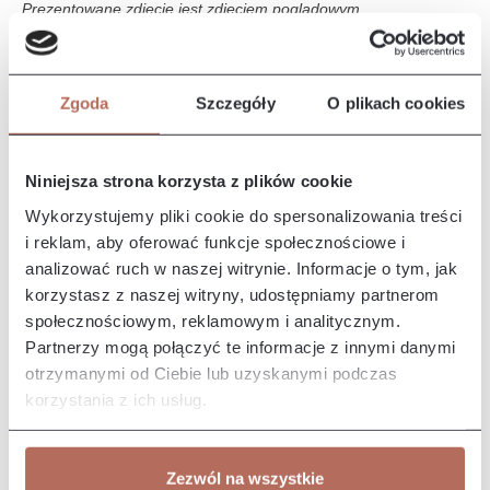
Prezentowane zdjęcie jest zdjęciem poglądowym.
Opis i wymiary
Zgoda
Szczegóły
O plikach cookies
Narożnik Iris z połączenia modułów 2P i OTLCH CIR. Sofa Iris
to elegancki i nowoczesny mebel, który wyróżnia się
komfortem i…
Więcej
Niniejsza strona korzysta z plików cookie
Właściwości
Wykorzystujemy pliki cookie do spersonalizowania treści
i reklam, aby oferować funkcje społecznościowe i
analizować ruch w naszej witrynie. Informacje o tym, jak
Producent/Importer/Dostawca
korzystasz z naszej witryny, udostępniamy partnerom
społecznościowym, reklamowym i analitycznym.
Partnerzy mogą połączyć te informacje z innymi danymi
otrzymanymi od Ciebie lub uzyskanymi podczas
korzystania z ich usług.
Pozostałe z kolekcji
Zezwól na wszystkie