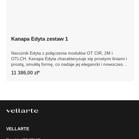
Kanapa Edyta zestaw 1
Narożnik Edyta z połączenia modułów OT CIR, 2M i
OTLCH. Kanapa Edyta charakteryzuje się prostymi liniami i
prostą, smukłą formę, co nadaje jej elegancki i nowoczesny
wygląd. Posiada luźne poduszki siedziska i oparcia, które
11 386,00 zł*
są bardzo komfortowe. Sofa jest osadzona na niskich
drewnianych nogach, co dodaje jej stabilności. Całość
prezentuje się współcześnie, dzięki czemu sofa doskonale
wpasowałaby się w minimalistyczne lub nowoczesne
wnętrze, podkreślając jego styl i elegancję. Szczegółowe
wymiary: ze względu na manualnie wykonanie mebli
różnica wymiarów może wynosić +/- 5cm
VELLARTE
Tel.
61 477 77 87