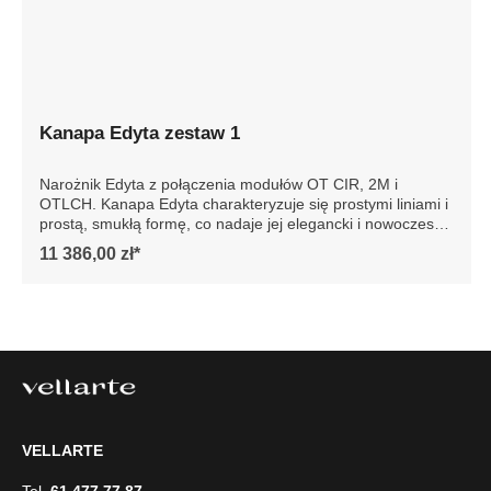
Kanapa Edyta zestaw 1
Narożnik Edyta z połączenia modułów OT CIR, 2M i
OTLCH. Kanapa Edyta charakteryzuje się prostymi liniami i
prostą, smukłą formę, co nadaje jej elegancki i nowoczesny
wygląd. Posiada luźne poduszki siedziska i oparcia, które
11 386,00 zł*
są bardzo komfortowe. Sofa jest osadzona na niskich
drewnianych nogach, co dodaje jej stabilności. Całość
prezentuje się współcześnie, dzięki czemu sofa doskonale
wpasowałaby się w minimalistyczne lub nowoczesne
wnętrze, podkreślając jego styl i elegancję. Szczegółowe
wymiary: ze względu na manualnie wykonanie mebli
różnica wymiarów może wynosić +/- 5cm
VELLARTE
Tel.
61 477 77 87