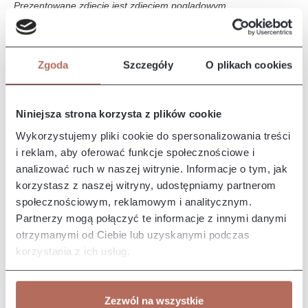
Prezentowane zdjęcie jest zdjęciem poglądowym.
Opis i wymiary
Zgoda
Szczegóły
O plikach cookies
Narożnik Iris z połączenia modułów 2P i OTLCH CIR. Sofa Iris
to elegancki i nowoczesny mebel, który wyróżnia się
komfortem i…
Więcej
Niniejsza strona korzysta z plików cookie
Właściwości
Wykorzystujemy pliki cookie do spersonalizowania treści
i reklam, aby oferować funkcje społecznościowe i
analizować ruch w naszej witrynie. Informacje o tym, jak
Producent/Importer/Dostawca
korzystasz z naszej witryny, udostępniamy partnerom
społecznościowym, reklamowym i analitycznym.
Partnerzy mogą połączyć te informacje z innymi danymi
otrzymanymi od Ciebie lub uzyskanymi podczas
korzystania z ich usług.
Pozostałe z kolekcji
Zezwól na wszystkie