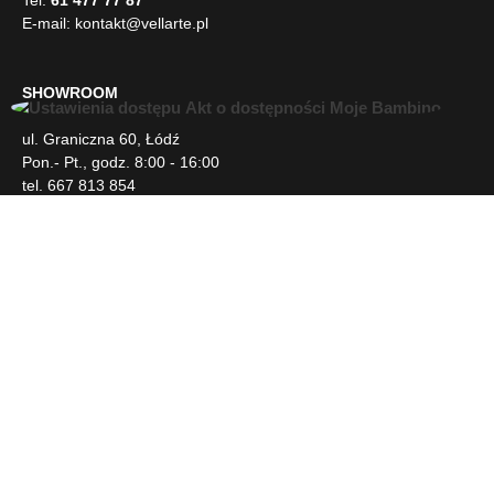
E-mail:
kontakt@vellarte.pl
SHOWROOM
U
ul. Graniczna 60, Łódź
ł
Pon.- Pt., godz. 8:00 - 16:00
a
tel. 667 813 854
t
w
i
INFORMACJE
e
n
i
DLA KLIENTA
a
d
o
s
NEWSLETTER
t
ę
p
SOCIAL MEDIA
u