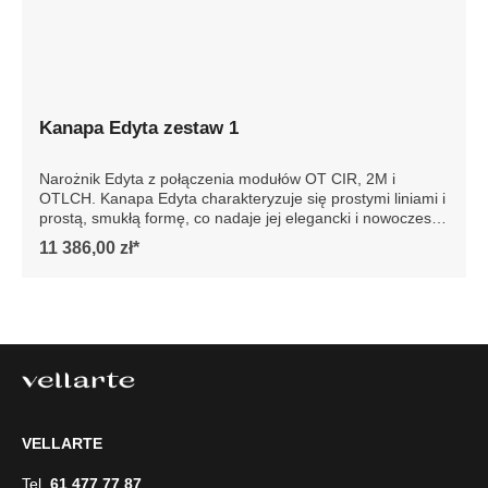
Kanapa Edyta zestaw 1
Narożnik Edyta z połączenia modułów OT CIR, 2M i
OTLCH. Kanapa Edyta charakteryzuje się prostymi liniami i
prostą, smukłą formę, co nadaje jej elegancki i nowoczesny
wygląd. Posiada luźne poduszki siedziska i oparcia, które
11 386,00 zł*
są bardzo komfortowe. Sofa jest osadzona na niskich
drewnianych nogach, co dodaje jej stabilności. Całość
prezentuje się współcześnie, dzięki czemu sofa doskonale
wpasowałaby się w minimalistyczne lub nowoczesne
wnętrze, podkreślając jego styl i elegancję. Szczegółowe
wymiary: ze względu na manualnie wykonanie mebli
różnica wymiarów może wynosić +/- 5cm
VELLARTE
Tel.
61 477 77 87