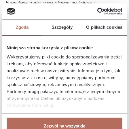
Prezentowane zdjęcie jest zdjęciem poglądowym.
Opis i wymiary
Zgoda
Szczegóły
O plikach cookies
Narożnik Iris z połączenia modułów 2P i OTLCH CIR. Sofa Iris
to elegancki i nowoczesny mebel, który wyróżnia się
komfortem i…
Więcej
Niniejsza strona korzysta z plików cookie
Właściwości
Wykorzystujemy pliki cookie do spersonalizowania treści
i reklam, aby oferować funkcje społecznościowe i
analizować ruch w naszej witrynie. Informacje o tym, jak
Producent/Importer/Dostawca
korzystasz z naszej witryny, udostępniamy partnerom
społecznościowym, reklamowym i analitycznym.
Partnerzy mogą połączyć te informacje z innymi danymi
otrzymanymi od Ciebie lub uzyskanymi podczas
korzystania z ich usług.
Pozostałe z kolekcji
Zezwól na wszystkie