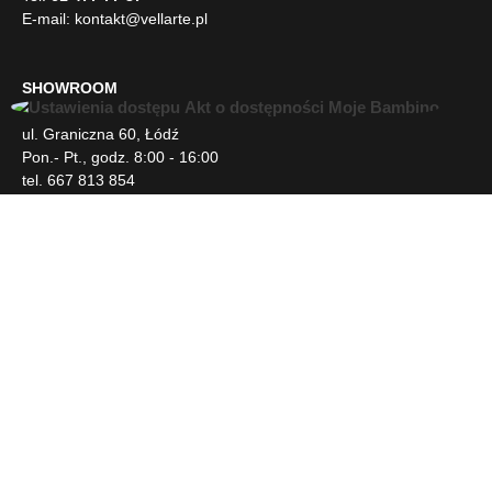
E-mail:
kontakt@vellarte.pl
SHOWROOM
U
ul. Graniczna 60, Łódź
ł
Pon.- Pt., godz. 8:00 - 16:00
a
tel. 667 813 854
t
w
i
INFORMACJE
e
n
i
DLA KLIENTA
a
d
o
s
NEWSLETTER
t
ę
p
SOCIAL MEDIA
u