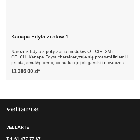
Kanapa Edyta zestaw 1
Narożnik Edyta z połączenia modułów OT CIR, 2M i
OTLCH. Kanapa Edyta charakteryzuje się prostymi liniami i
prostą, smukłą formę, co nadaje jej elegancki i nowoczesny
wygląd. Posiada luźne poduszki siedziska i oparcia, które
11 386,00 zł*
są bardzo komfortowe. Sofa jest osadzona na niskich
drewnianych nogach, co dodaje jej stabilności. Całość
prezentuje się współcześnie, dzięki czemu sofa doskonale
wpasowałaby się w minimalistyczne lub nowoczesne
wnętrze, podkreślając jego styl i elegancję. Szczegółowe
wymiary: ze względu na manualnie wykonanie mebli
różnica wymiarów może wynosić +/- 5cm
VELLARTE
Tel.
61 477 77 87