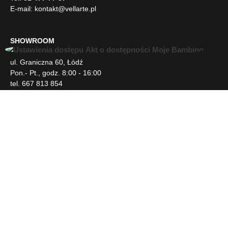
E-mail:
kontakt@vellarte.pl
SHOWROOM
U
ul. Graniczna 60, Łódź
ł
Pon.- Pt., godz. 8:00 - 16:00
a
tel. 667 813 854
t
w
i
INFORMACJE
e
n
i
DLA KLIENTA
a
d
o
s
NEWSLETTER
t
ę
p
SOCIAL MEDIA
u