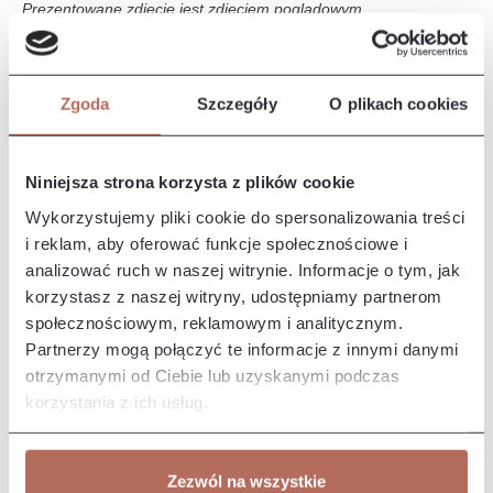
Prezentowane zdjęcie jest zdjęciem poglądowym.
Opis i wymiary
Zgoda
Szczegóły
O plikach cookies
Kanapa z połączenia modułów 2P MINI i E CIR. Sofa Iris to
elegancki i nowoczesny mebel, który wyróżnia się komfortem i
stylo…
Więcej
Niniejsza strona korzysta z plików cookie
Właściwości
Wykorzystujemy pliki cookie do spersonalizowania treści
i reklam, aby oferować funkcje społecznościowe i
analizować ruch w naszej witrynie. Informacje o tym, jak
Producent/Importer/Dostawca
korzystasz z naszej witryny, udostępniamy partnerom
społecznościowym, reklamowym i analitycznym.
Partnerzy mogą połączyć te informacje z innymi danymi
otrzymanymi od Ciebie lub uzyskanymi podczas
korzystania z ich usług.
Pozostałe z kolekcji
Zezwól na wszystkie