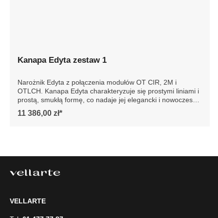
Kanapa Edyta zestaw 1
Narożnik Edyta z połączenia modułów OT CIR, 2M i
OTLCH. Kanapa Edyta charakteryzuje się prostymi liniami i
prostą, smukłą formę, co nadaje jej elegancki i nowoczesny
wygląd. Posiada luźne poduszki siedziska i oparcia, które
11 386,00 zł*
są bardzo komfortowe. Sofa jest osadzona na niskich
drewnianych nogach, co dodaje jej stabilności. Całość
prezentuje się współcześnie, dzięki czemu sofa doskonale
wpasowałaby się w minimalistyczne lub nowoczesne
wnętrze, podkreślając jego styl i elegancję. Szczegółowe
wymiary: ze względu na manualnie wykonanie mebli
różnica wymiarów może wynosić +/- 5cm
VELLARTE
Tel.
61 477 77 87