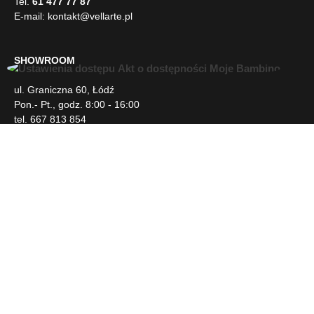
E-mail:
kontakt@vellarte.pl
SHOWROOM
U
ul. Graniczna 60, Łódź
ł
Pon.- Pt., godz. 8:00 - 16:00
a
tel. 667 813 854
t
w
i
INFORMACJE
e
n
i
DLA KLIENTA
a
d
o
s
NEWSLETTER
t
ę
p
SOCIAL MEDIA
u