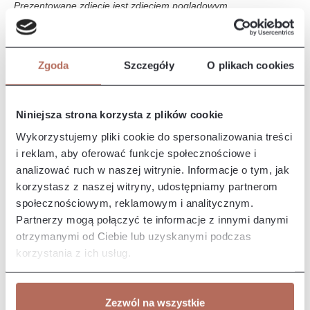
Prezentowane zdjęcie jest zdjęciem poglądowym.
Opis i wymiary
Zgoda
Szczegóły
O plikach cookies
Kanapa z połączenia modułów 2P MINI i E CIR. Sofa Iris to
elegancki i nowoczesny mebel, który wyróżnia się komfortem i
stylo…
Więcej
Niniejsza strona korzysta z plików cookie
Właściwości
Wykorzystujemy pliki cookie do spersonalizowania treści
i reklam, aby oferować funkcje społecznościowe i
analizować ruch w naszej witrynie. Informacje o tym, jak
Producent/Importer/Dostawca
korzystasz z naszej witryny, udostępniamy partnerom
społecznościowym, reklamowym i analitycznym.
Partnerzy mogą połączyć te informacje z innymi danymi
otrzymanymi od Ciebie lub uzyskanymi podczas
korzystania z ich usług.
Pozostałe z kolekcji
Zezwól na wszystkie