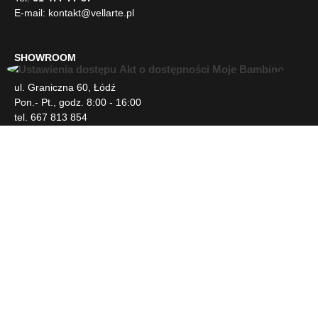
E-mail:
kontakt@vellarte.pl
SHOWROOM
U
ul. Graniczna 60, Łódź
ł
Pon.- Pt., godz. 8:00 - 16:00
a
tel. 667 813 854
t
w
i
INFORMACJE
e
n
i
DLA KLIENTA
a
d
o
s
NEWSLETTER
t
ę
p
SOCIAL MEDIA
u