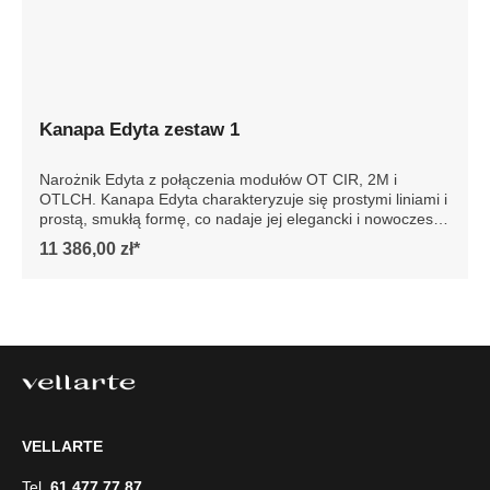
Kanapa Edyta zestaw 1
Narożnik Edyta z połączenia modułów OT CIR, 2M i
OTLCH. Kanapa Edyta charakteryzuje się prostymi liniami i
prostą, smukłą formę, co nadaje jej elegancki i nowoczesny
wygląd. Posiada luźne poduszki siedziska i oparcia, które
11 386,00 zł*
są bardzo komfortowe. Sofa jest osadzona na niskich
drewnianych nogach, co dodaje jej stabilności. Całość
prezentuje się współcześnie, dzięki czemu sofa doskonale
wpasowałaby się w minimalistyczne lub nowoczesne
wnętrze, podkreślając jego styl i elegancję. Szczegółowe
wymiary: ze względu na manualnie wykonanie mebli
różnica wymiarów może wynosić +/- 5cm
VELLARTE
Tel.
61 477 77 87