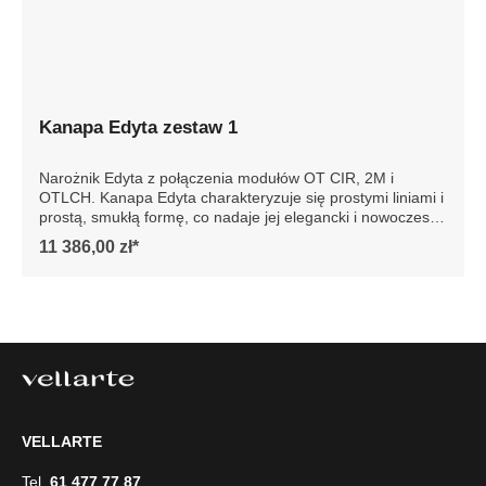
Kanapa Edyta zestaw 1
Narożnik Edyta z połączenia modułów OT CIR, 2M i
OTLCH. Kanapa Edyta charakteryzuje się prostymi liniami i
prostą, smukłą formę, co nadaje jej elegancki i nowoczesny
wygląd. Posiada luźne poduszki siedziska i oparcia, które
11 386,00 zł*
są bardzo komfortowe. Sofa jest osadzona na niskich
drewnianych nogach, co dodaje jej stabilności. Całość
prezentuje się współcześnie, dzięki czemu sofa doskonale
wpasowałaby się w minimalistyczne lub nowoczesne
wnętrze, podkreślając jego styl i elegancję. Szczegółowe
wymiary: ze względu na manualnie wykonanie mebli
różnica wymiarów może wynosić +/- 5cm
VELLARTE
Tel.
61 477 77 87