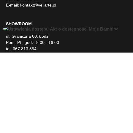
E-mail:
kontakt@vellarte.pl
SHOWROOM
U
ul. Graniczna 60, Łódź
ł
Pon.- Pt., godz. 8:00 - 16:00
a
tel. 667 813 854
t
w
i
INFORMACJE
e
n
i
DLA KLIENTA
a
d
o
s
NEWSLETTER
t
ę
p
SOCIAL MEDIA
u