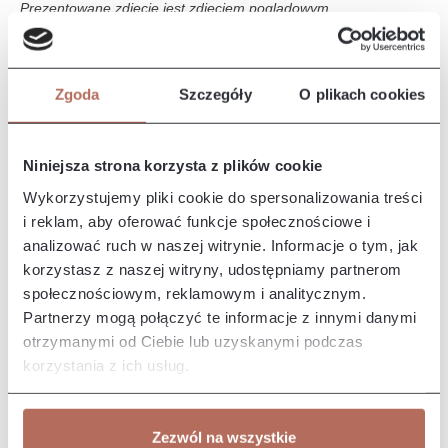
Prezentowane zdjęcie jest zdjęciem poglądowym.
Opis i wymiary
Zgoda
Szczegóły
O plikach cookies
Kanapa z połączenia modułów 2P MINI i E CIR. Sofa Iris to
elegancki i nowoczesny mebel, który wyróżnia się komfortem i
stylo…
Więcej
Niniejsza strona korzysta z plików cookie
Właściwości
Wykorzystujemy pliki cookie do spersonalizowania treści
i reklam, aby oferować funkcje społecznościowe i
analizować ruch w naszej witrynie. Informacje o tym, jak
Producent/Importer/Dostawca
korzystasz z naszej witryny, udostępniamy partnerom
społecznościowym, reklamowym i analitycznym.
Partnerzy mogą połączyć te informacje z innymi danymi
otrzymanymi od Ciebie lub uzyskanymi podczas
korzystania z ich usług.
Pozostałe z kolekcji
Zezwól na wszystkie