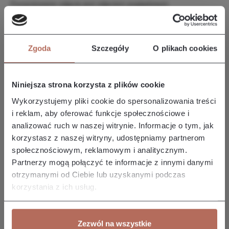
Prezentowane zdjęcie jest zdjęciem poglądowym.
Opis i wymiary
Zgoda
Szczegóły
O plikach cookies
Kanapa z połączenia modułów 2P MINI i E CIR. Sofa Iris to
elegancki i nowoczesny mebel, który wyróżnia się komfortem i
stylo…
Więcej
Niniejsza strona korzysta z plików cookie
Właściwości
Wykorzystujemy pliki cookie do spersonalizowania treści
i reklam, aby oferować funkcje społecznościowe i
analizować ruch w naszej witrynie. Informacje o tym, jak
Producent/Importer/Dostawca
korzystasz z naszej witryny, udostępniamy partnerom
społecznościowym, reklamowym i analitycznym.
Partnerzy mogą połączyć te informacje z innymi danymi
otrzymanymi od Ciebie lub uzyskanymi podczas
korzystania z ich usług.
Pozostałe z kolekcji
Zezwól na wszystkie