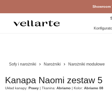
głównej zawartości
Showroom V
Pr
S
Konfigurat
Sofy i narożniki
Narożniki
Narożniki modułowe
Kanapa Naomi zestaw 5
Układ kanapy:
Prawy
| Tkanina:
Abriamo
| Kolor:
Abriamo 08