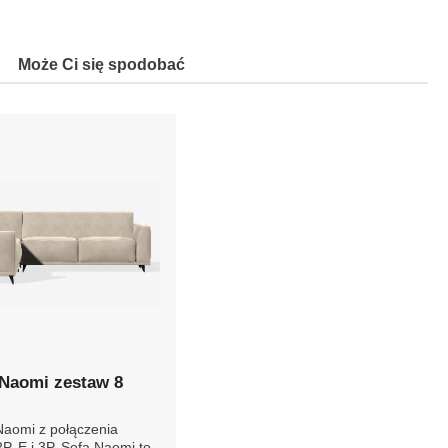
Może Ci się spodobać
Naomi zestaw 8
Naomi z połączenia
P, E i 3P. Sofa Naomi