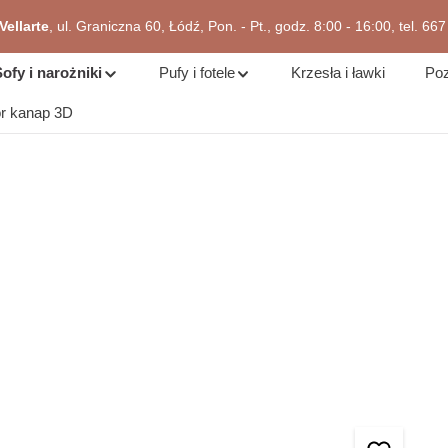
ellarte
, ul. Graniczna 60, Łódź, Pon. - Pt., godz. 8:00 - 16:00, tel. 66
zejdź do okazji
ofy i narożniki
Pufy i fotele
Krzesła i ławki
Poz
or kanap 3D