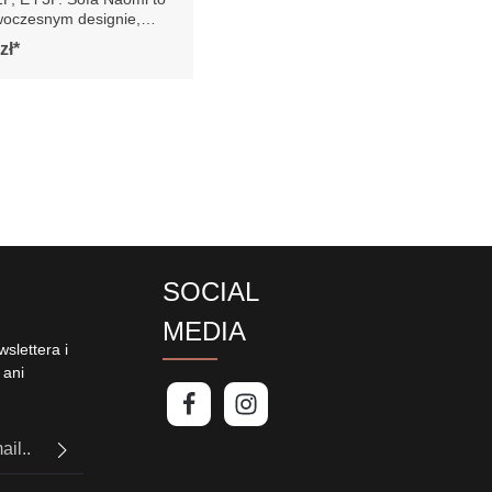
 nowoczesnym designie,
zuje się eleganckim i
zł*
tycznym wyglądem. Jej
iedzisko zapewnia
odczas siedzenia, a
niowy design dodaje
nowoczesnego
. Sofa jest wsparta na
 metalowych nogach,
ą jej lekkości i
i. Wysokie,
wane oparcie zapewnia
ie wsparcie dla
o zwiększa komfort
gółowe
SOCIAL
 wykonanie mebli
MEDIA
ymiarów może wynosić
slettera i
 ani
PTCHA i
politykę
uj,