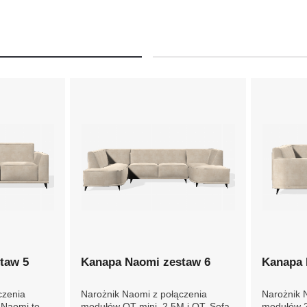
taw 5
Kanapa Naomi zestaw 6
Kanapa 
czenia
Narożnik Naomi z połączenia
Narożnik 
 Naomi to
modułów OT mini, 2,5M i OT.
modułów 2