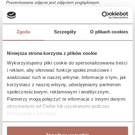
Prezentowane zdjęcie jest zdjęciem poglądowym.
Opis i wymiary
Zgoda
Szczegóły
O plikach cookies
Narożnik Naomi z połączenia modułów 2P i OT. Sofa Naomi to
sofa o nowoczesnym designie, charakteryzuje się eleganckim i
mini…
Więcej
Niniejsza strona korzysta z plików cookie
Właściwości
Wykorzystujemy pliki cookie do spersonalizowania treści
i reklam, aby oferować funkcje społecznościowe i
analizować ruch w naszej witrynie. Informacje o tym, jak
Producent/Importer/Dostawca
korzystasz z naszej witryny, udostępniamy partnerom
społecznościowym, reklamowym i analitycznym.
Partnerzy mogą połączyć te informacje z innymi danymi
otrzymanymi od Ciebie lub uzyskanymi podczas
korzystania z ich usług.
Pozostałe z kolekcji