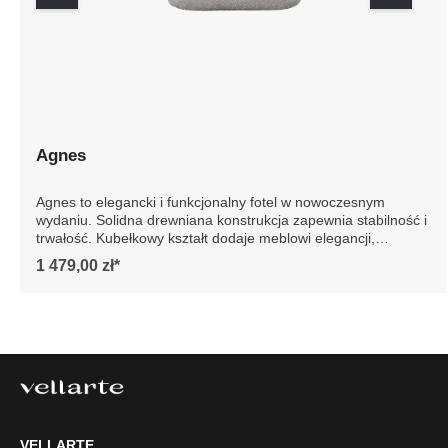
Agnes
Agnes to elegancki i funkcjonalny fotel w nowoczesnym
wydaniu. Solidna drewniana konstrukcja zapewnia
stabilność i trwałość. Kubełkowy kształt dodaje meblowi
elegancji, podkreślając jego nowoczesny design. Idealny
1 479,00 zł*
do każdego wnętrza, fotel Agnes to gwarancja luksusu i
wygody na lata. Szczegółowe wymiary: * wymiary
gabarytowe ze względu na manualnie wykonanie mebli
różnica wymiarów może wynosić +/- 5cm
VELLARTE
Tel.
61 477 77 87