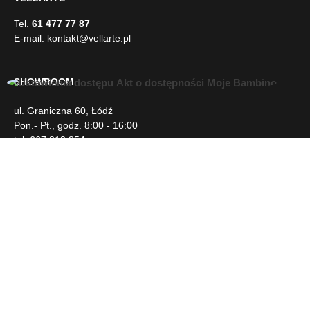
E-mail:
kontakt@vellarte.pl
SHOWROOM
ul. Graniczna 60, Łódź
U
Pon.- Pt., godz. 8:00 - 16:00
ł
tel. 667 813 854
a
t
w
INFORMACJE
i
e
n
DLA KLIENTA
i
a
d
NEWSLETTER
o
s
t
SOCIAL MEDIA
ę
p
u