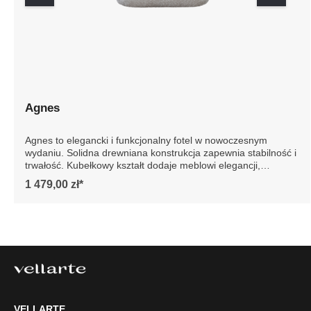
Agnes
Agnes to elegancki i funkcjonalny fotel w nowoczesnym
wydaniu. Solidna drewniana konstrukcja zapewnia
stabilność i trwałość. Kubełkowy kształt dodaje meblowi
elegancji, podkreślając jego nowoczesny design. Idealny
1 479,00 zł*
do każdego wnętrza, fotel Agnes to gwarancja luksusu i
wygody na lata. Szczegółowe wymiary: * wymiary
gabarytowe ze względu na manualnie wykonanie mebli
różnica wymiarów może wynosić +/- 5cm
VELLARTE
Tel.
61 477 77 87