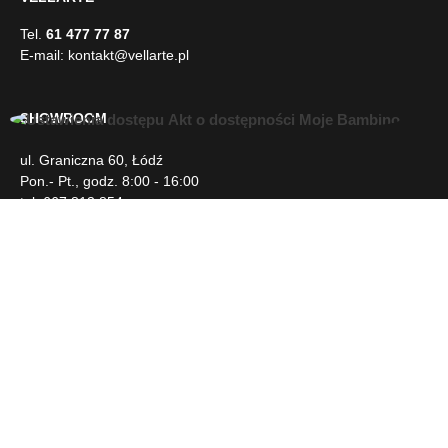
E-mail:
kontakt@vellarte.pl
SHOWROOM
ul. Graniczna 60, Łódź
U
Pon.- Pt., godz. 8:00 - 16:00
ł
tel. 667 813 854
a
t
w
INFORMACJE
i
e
n
DLA KLIENTA
i
a
d
NEWSLETTER
o
s
t
SOCIAL MEDIA
ę
p
u