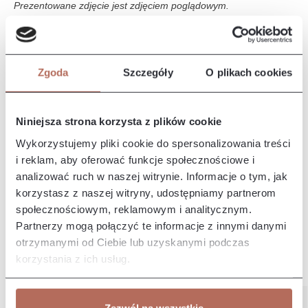
Prezentowane zdjęcie jest zdjęciem poglądowym.
Opis i wymiary
Zgoda
Szczegóły
O plikach cookies
Narożnik Naomi z połączenia modułów OT mini, 2,5M i OT.
Sofa Naomi to sofa o nowoczesnym designie, charakteryzuje
się elegan…
Więcej
Niniejsza strona korzysta z plików cookie
Właściwości
Wykorzystujemy pliki cookie do spersonalizowania treści
i reklam, aby oferować funkcje społecznościowe i
analizować ruch w naszej witrynie. Informacje o tym, jak
Producent/Importer/Dostawca
korzystasz z naszej witryny, udostępniamy partnerom
społecznościowym, reklamowym i analitycznym.
Partnerzy mogą połączyć te informacje z innymi danymi
otrzymanymi od Ciebie lub uzyskanymi podczas
korzystania z ich usług.
Pozostałe z kolekcji