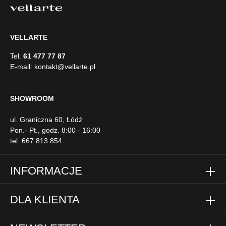
Agnes
Agnes to elegancki i funkcjonalny fotel w nowoczesnym
wydaniu. Solidna drewniana konstrukcja zapewnia stabilność i
trwałość. Kubełkowy kształt dodaje meblowi elegancji,
podkreślając jego nowoczesny design. Idealny do każdego
1 479,00 zł*
wnętrza, fotel Agnes to gwarancja luksusu i wygody na lata.
Szczegółowe wymiary: * wymiary gabarytowe ze względu na
manualnie wykonanie mebli różnica wymiarów może wynosić
+/- 5cm
VELLARTE