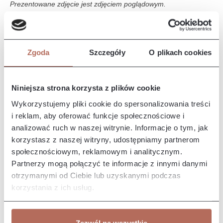
Prezentowane zdjęcie jest zdjęciem poglądowym.
Opis i wymiary
Zgoda
Szczegóły
O plikach cookies
Narożnik Naomi z połączenia modułów 2P, E i 3P. Sofa Naomi
to sofa o nowoczesnym designie, charakteryzuje się
eleganckim i m…
Więcej
Niniejsza strona korzysta z plików cookie
Właściwości
Wykorzystujemy pliki cookie do spersonalizowania treści
i reklam, aby oferować funkcje społecznościowe i
analizować ruch w naszej witrynie. Informacje o tym, jak
Producent/Importer/Dostawca
korzystasz z naszej witryny, udostępniamy partnerom
społecznościowym, reklamowym i analitycznym.
Partnerzy mogą połączyć te informacje z innymi danymi
otrzymanymi od Ciebie lub uzyskanymi podczas
korzystania z ich usług.
Pozostałe z kolekcji