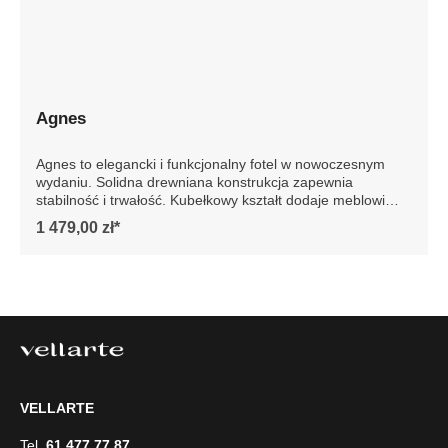
Agnes
Agnes to elegancki i funkcjonalny fotel w nowoczesnym
wydaniu. Solidna drewniana konstrukcja zapewnia
stabilność i trwałość. Kubełkowy kształt dodaje meblowi
elegancji, podkreślając jego nowoczesny design. Idealny
1 479,00 zł*
do każdego wnętrza, fotel Agnes to gwarancja luksusu i
wygody na lata. Szczegółowe wymiary: * wymiary
gabarytowe ze względu na manualnie wykonanie mebli
różnica wymiarów może wynosić +/- 5cm
VELLARTE
Tel.
61 477 77 87