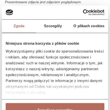
Prezentowane zdjęcie jest zdjęciem poglądowym.
Opis i wymiary
Zgoda
Szczegóły
O plikach cookies
Narożnik Naomi z połączenia modułów 2P, E i 3P. Sofa Naomi
to sofa o nowoczesnym designie, charakteryzuje się
eleganckim i m…
Więcej
Niniejsza strona korzysta z plików cookie
Właściwości
Wykorzystujemy pliki cookie do spersonalizowania treści
i reklam, aby oferować funkcje społecznościowe i
analizować ruch w naszej witrynie. Informacje o tym, jak
Producent/Importer/Dostawca
korzystasz z naszej witryny, udostępniamy partnerom
społecznościowym, reklamowym i analitycznym.
Partnerzy mogą połączyć te informacje z innymi danymi
otrzymanymi od Ciebie lub uzyskanymi podczas
korzystania z ich usług.
Pozostałe z kolekcji