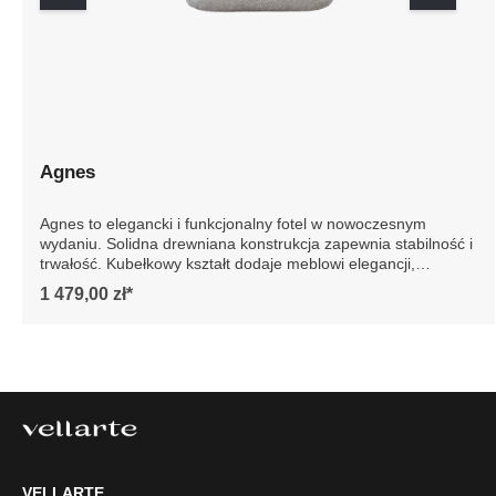
Agnes
Agnes to elegancki i funkcjonalny fotel w nowoczesnym
wydaniu. Solidna drewniana konstrukcja zapewnia
stabilność i trwałość. Kubełkowy kształt dodaje meblowi
elegancji, podkreślając jego nowoczesny design. Idealny
1 479,00 zł*
do każdego wnętrza, fotel Agnes to gwarancja luksusu i
wygody na lata. Szczegółowe wymiary: * wymiary
gabarytowe ze względu na manualnie wykonanie mebli
różnica wymiarów może wynosić +/- 5cm
VELLARTE
Tel.
61 477 77 87