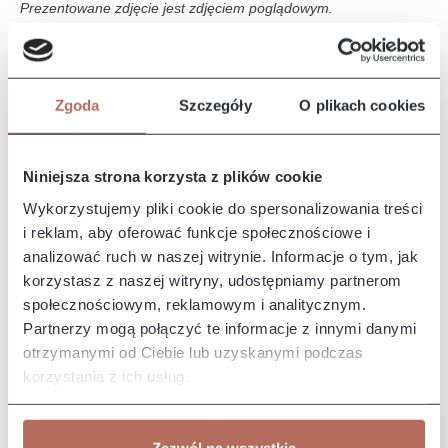
Prezentowane zdjęcie jest zdjęciem poglądowym.
Opis i wymiary
Zgoda
Szczegóły
O plikach cookies
Narożnik Naomi z połączenia modułów 2P, E i 3P. Sofa Naomi
to sofa o nowoczesnym designie, charakteryzuje się
eleganckim i m…
Więcej
Niniejsza strona korzysta z plików cookie
Właściwości
Wykorzystujemy pliki cookie do spersonalizowania treści
i reklam, aby oferować funkcje społecznościowe i
analizować ruch w naszej witrynie. Informacje o tym, jak
Producent/Importer/Dostawca
korzystasz z naszej witryny, udostępniamy partnerom
społecznościowym, reklamowym i analitycznym.
Partnerzy mogą połączyć te informacje z innymi danymi
otrzymanymi od Ciebie lub uzyskanymi podczas
korzystania z ich usług.
Pozostałe z kolekcji