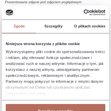
Prezentowane zdjęcie jest zdjęciem poglądowym.
Opis i wymiary
Zgoda
Szczegóły
O plikach cookies
Narożnik Naomi z połączenia modułów 2P, E i 3P. Sofa Naomi
to sofa o nowoczesnym designie, charakteryzuje się
eleganckim i m…
Więcej
Niniejsza strona korzysta z plików cookie
Właściwości
Wykorzystujemy pliki cookie do spersonalizowania treści
i reklam, aby oferować funkcje społecznościowe i
analizować ruch w naszej witrynie. Informacje o tym, jak
Producent/Importer/Dostawca
korzystasz z naszej witryny, udostępniamy partnerom
społecznościowym, reklamowym i analitycznym.
Partnerzy mogą połączyć te informacje z innymi danymi
otrzymanymi od Ciebie lub uzyskanymi podczas
korzystania z ich usług.
Pozostałe z kolekcji