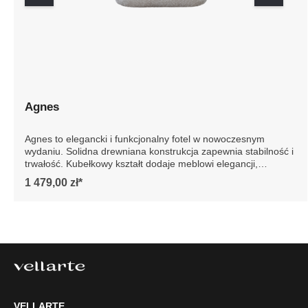
Agnes
Agnes to elegancki i funkcjonalny fotel w nowoczesnym
wydaniu. Solidna drewniana konstrukcja zapewnia
stabilność i trwałość. Kubełkowy kształt dodaje meblowi
elegancji, podkreślając jego nowoczesny design. Idealny
1 479,00 zł*
do każdego wnętrza, fotel Agnes to gwarancja luksusu i
wygody na lata. Szczegółowe wymiary: * wymiary
gabarytowe ze względu na manualnie wykonanie mebli
różnica wymiarów może wynosić +/- 5cm
VELLARTE
Tel.
61 477 77 87