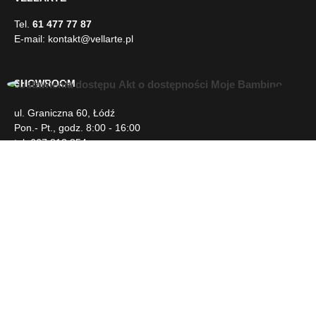
E-mail:
kontakt@vellarte.pl
SHOWROOM
ul. Graniczna 60, Łódź
U
Pon.- Pt., godz. 8:00 - 16:00
ł
tel. 667 813 854
a
t
w
INFORMACJE
i
e
n
DLA KLIENTA
i
a
d
NEWSLETTER
o
s
t
SOCIAL MEDIA
ę
p
u