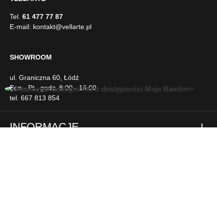
E-mail:
kontakt@vellarte.pl
SHOWROOM
ul. Graniczna 60, Łódź
Pon.- Pt., godz. 8:00 - 16:00
tel. 667 813 854
U
INFORMACJE
ł
a
t
w
DLA KLIENTA
i
e
n
NEWSLETTER
i
a
d
SOCIAL MEDIA
o
s
t