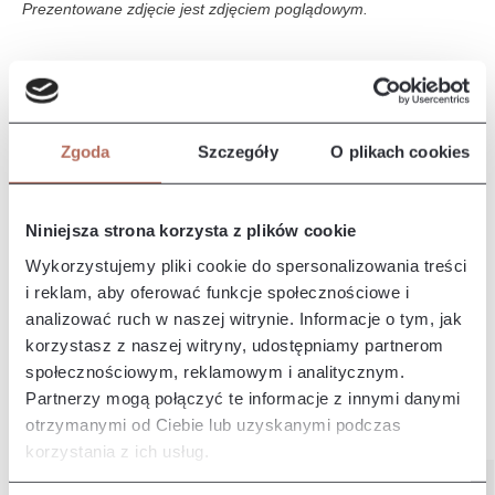
Prezentowane zdjęcie jest zdjęciem poglądowym.
Opis i wymiary
Narożnik Natascha z połączenia modułów 1,5 P, E, 1,5 M 100 i
Zgoda
Szczegóły
O plikach cookies
OTLch. Sofy z linii Natascha łączą nowoczesny design z fun…
Więcej
Właściwości
Niniejsza strona korzysta z plików cookie
Wykorzystujemy pliki cookie do spersonalizowania treści
i reklam, aby oferować funkcje społecznościowe i
Producent/Importer/Dostawca
analizować ruch w naszej witrynie. Informacje o tym, jak
korzystasz z naszej witryny, udostępniamy partnerom
społecznościowym, reklamowym i analitycznym.
Partnerzy mogą połączyć te informacje z innymi danymi
otrzymanymi od Ciebie lub uzyskanymi podczas
Pozostałe z kolekcji
korzystania z ich usług.