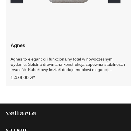
Agnes
Agnes to elegancki i funkcjonalny fotel w nowoczesnym
wydaniu. Solidna drewniana konstrukcja zapewnia
stabilność i trwałość. Kubełkowy kształt dodaje meblowi
elegancji, podkreślając jego nowoczesny design. Idealny
1 479,00 zł*
do każdego wnętrza, fotel Agnes to gwarancja luksusu i
wygody na lata. Szczegółowe wymiary: * wymiary
gabarytowe ze względu na manualnie wykonanie mebli
różnica wymiarów może wynosić +/- 5cm
VELLARTE
Tel.
61 477 77 87