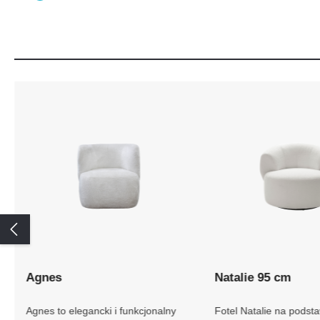
Agnes
Natalie 95 cm
Agnes to elegancki i funkcjonalny
Fotel Natalie na podst
fotel w nowoczesnym wydaniu.
obrotowej w tkaninie H