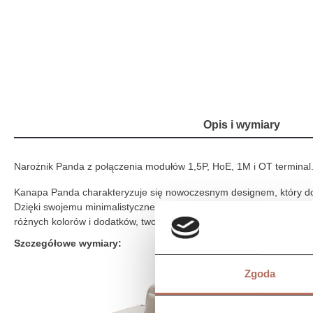
Opis i wymiary
Narożnik Panda z połączenia modułów 1,5P, HoE, 1M i OT terminal
Kanapa Panda charakteryzuje się nowoczesnym designem, który dosk
Dzięki swojemu minimalistycznemu wyglądowi, sofa ta idealnie nada
różnych kolorów i dodatków, tworząc harmonijną przestrzeń. To świ
Szczegółowe wymiary:
Zgoda