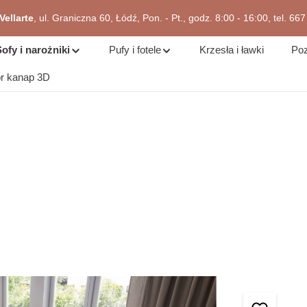
ellarte
, ul. Graniczna 60, Łódź, Pon. - Pt., godz. 8:00 - 16:00, tel. 66
zejdź do okazji
ofy i narożniki
Pufy i fotele
Krzesła i ławki
Poz
or kanap 3D