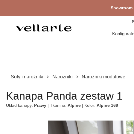
głównej zawartości
Showroom V
Pr
S
Konfigurat
Sofy i narożniki
Narożniki
Narożniki modułowe
Kanapa Panda zestaw 1
Układ kanapy:
Prawy
| Tkanina:
Alpine
| Kolor:
Alpine 169