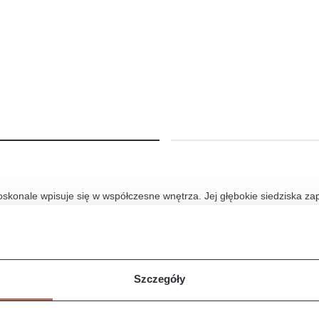
.
onale wpisuje się w współczesne wnętrza. Jej głębokie siedziska zap
je się do nowoczesnych salonów, gdzie stanie się centralnym punktem a
etny wybór dla osób ceniących sobie zarówno estetykę, jak i wygodę.
Szczegóły