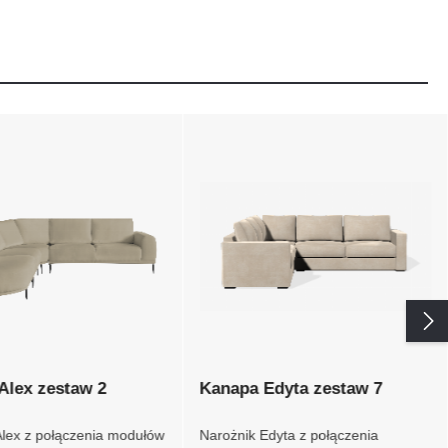
Alex zestaw 2
Kanapa Edyta zestaw 7
lex z połączenia
Narożnik Edyta z połączenia
P, Ebig, 1M i OT
modułów 2P, E i 3P. Kanapa