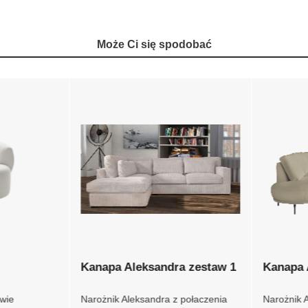
Może Ci się spodobać
Kanapa Aleksandra zestaw
Kanapa 
1
awie
Narożnik Aleksandra z
Narożnik A
imalaya
połaczenia modułów 3P i OT.
modułów 2