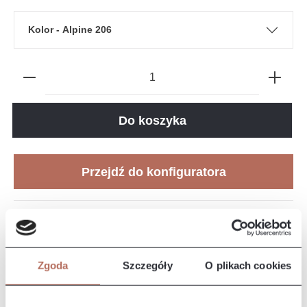
Kolor - Alpine 206
Do koszyka
Przejdź do konfiguratora
Numer produktu:
VL-C02-PR1-P-TA0170
Zgoda
Szczegóły
O plikach cookies
Kolor na ekranie może różnić się od rzeczywistego koloru tkanin
ze względu na różne typy ekranów i ich kalibrację.