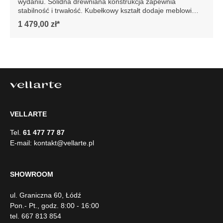
wydaniu. Solidna drewniana konstrukcja zapewnia
stabilność i trwałość. Kubełkowy kształt dodaje meblowi
elegancji, podkreślając jego nowoczesny design. Idealny
1 479,00 zł*
do każdego wnętrza, fotel Agnes to gwarancja luksusu i
wygody na lata. Szczegółowe wymiary: * wymiary
gabarytowe ze względu na manualnie wykonanie mebli
różnica wymiarów może wynosić +/- 5cm
VELLARTE
Tel.
61 477 77 87
E-mail:
kontakt@vellarte.pl
SHOWROOM
ul. Graniczna 60, Łódź
Pon.- Pt., godz. 8:00 - 16:00
tel. 667 813 854