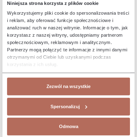
Prezentowane zdjęcie jest zdjęciem poglądowym.
Niniejsza strona korzysta z plików cookie
Wykorzystujemy pliki cookie do spersonalizowania treści
i reklam, aby oferować funkcje społecznościowe i
Opis i wymiary
analizować ruch w naszej witrynie. Informacje o tym, jak
korzystasz z naszej witryny, udostępniamy partnerom
Narożnik Panda z połączenia modułów 1,5P, HoE, 1M i OT
społecznościowym, reklamowym i analitycznym.
terminal. Kanapa Panda charakteryzuje się nowoczesnym
designem,…
Więcej
Partnerzy mogą połączyć te informacje z innymi danymi
otrzymanymi od Ciebie lub uzyskanymi podczas
Właściwości
korzystania z ich usług.
Producent/Importer/Dostawca
Zezwól na wszystkie
Spersonalizuj
Może Ci się spodobać
Odmowa