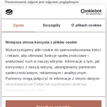
Prezentowane zdjęcie jest zdjęciem poglądowym.
Opis i wymiary
Zgoda
Szczegóły
O plikach cookies
Narożnik Quatro II z połączenia modułów 2,5P i OTLCH.
Kanapa Quatro II to nowoczesny, elegancki mebel o miękkim i
przytulnym…
Więcej
Niniejsza strona korzysta z plików cookie
Właściwości
Wykorzystujemy pliki cookie do spersonalizowania treści
i reklam, aby oferować funkcje społecznościowe i
analizować ruch w naszej witrynie. Informacje o tym, jak
Producent/Importer/Dostawca
korzystasz z naszej witryny, udostępniamy partnerom
społecznościowym, reklamowym i analitycznym.
Partnerzy mogą połączyć te informacje z innymi danymi
otrzymanymi od Ciebie lub uzyskanymi podczas
korzystania z ich usług.
Pozostałe z kolekcji