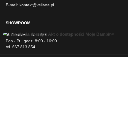
E-mail:
kontakt@vellarte.pl
SHOWROOM
ul. Graniczna 60, Łódź
U
Pon.- Pt., godz. 8:00 - 16:00
ł
tel. 667 813 854
a
t
w
INFORMACJE
i
e
n
DLA KLIENTA
i
a
d
NEWSLETTER
o
s
t
SOCIAL MEDIA
ę
p
u