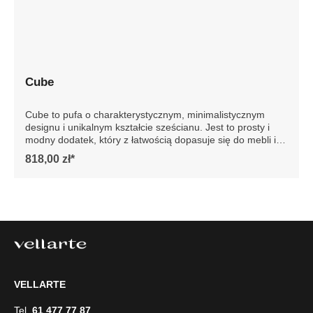
Cube
Cube to pufa o charakterystycznym, minimalistycznym
designu i unikalnym kształcie sześcianu. Jest to prosty i
modny dodatek, który z łatwością dopasuje się do mebli i
reszty wystroju wnętrza. Te wszechstronne pufy
818,00 zł*
wyposażone są w antypoślizgowe podkładki, zapobiegają
przesuwaniu się i rysowaniu podłogi. Przedstawione zdjęcie
jest poglądowe, pufa produkowana jest tylko w jednym
kolorze. Szczegółowe wymiary: ze względu na manualnie
wykonanie mebli różnica wymiarów może wynosić +/- 5cm
VELLARTE
Tel.
61 477 77 87