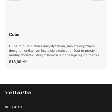
Cube
Cube to pufa o charakterystycznym, minimalistycznym
designu i unikalnym kształcie sześcianu. Jest to prosty i
modny dodatek, który z łatwością dopasuje się do mebli i
reszty wystroju wnętrza. Te wszechstronne pufy
818,00 zł*
wyposażone są w antypoślizgowe podkładki, zapobiegają
przesuwaniu się i rysowaniu podłogi. Przedstawione zdjęcie
jest poglądowe, pufa produkowana jest tylko w jednym
kolorze. Szczegółowe wymiary: ze względu na manualnie
wykonanie mebli różnica wymiarów może wynosić +/- 5cm
VELLARTE