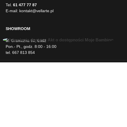
Tel.
61 477 77 87
E-mail:
kontakt@vellarte.pl
SHOWROOM
ul. Graniczna 60, Łódź
U
Pon.- Pt., godz. 8:00 - 16:00
ł
tel. 667 813 854
a
t
w
INFORMACJE
i
e
n
DLA KLIENTA
i
a
d
NEWSLETTER
o
s
t
SOCIAL MEDIA
ę
p