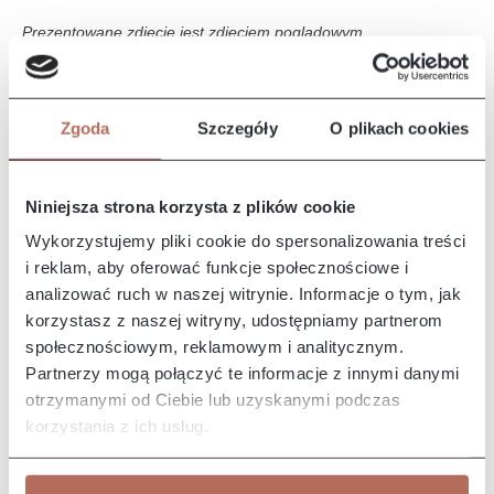
Prezentowane zdjęcie jest zdjęciem poglądowym.
Opis i wymiary
Zgoda
Szczegóły
O plikach cookies
Narożnik Quatro II z połączenia modułów HO45 CIR, E i 2P.
Kanapa Quatro II to nowoczesny, elegancki mebel o miękkim i
przytu…
Więcej
Niniejsza strona korzysta z plików cookie
Właściwości
Wykorzystujemy pliki cookie do spersonalizowania treści
i reklam, aby oferować funkcje społecznościowe i
analizować ruch w naszej witrynie. Informacje o tym, jak
Producent/Importer/Dostawca
korzystasz z naszej witryny, udostępniamy partnerom
społecznościowym, reklamowym i analitycznym.
Partnerzy mogą połączyć te informacje z innymi danymi
otrzymanymi od Ciebie lub uzyskanymi podczas
korzystania z ich usług.
Pozostałe z kolekcji