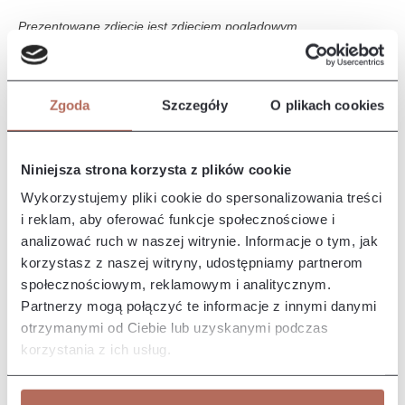
Prezentowane zdjęcie jest zdjęciem poglądowym.
Opis i wymiary
Zgoda
Szczegóły
O plikach cookies
Narożnik Quatro II z połączenia modułów HO45 CIR, E i 2P.
Kanapa Quatro II to nowoczesny, elegancki mebel o miękkim i
przytu…
Więcej
Niniejsza strona korzysta z plików cookie
Właściwości
Wykorzystujemy pliki cookie do spersonalizowania treści
i reklam, aby oferować funkcje społecznościowe i
analizować ruch w naszej witrynie. Informacje o tym, jak
Producent/Importer/Dostawca
korzystasz z naszej witryny, udostępniamy partnerom
społecznościowym, reklamowym i analitycznym.
Partnerzy mogą połączyć te informacje z innymi danymi
otrzymanymi od Ciebie lub uzyskanymi podczas
korzystania z ich usług.
Pozostałe z kolekcji