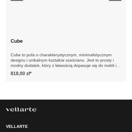
Cube
Cube to pufa o charakterystycznym, minimalistycznym
designu i unikalnym kształcie sześcianu. Jest to prosty i
modny dodatek, który z łatwością dopasuje się do mebli i
reszty wystroju wnętrza. Te wszechstronne pufy
818,00 zł*
wyposażone są w antypoślizgowe podkładki, zapobiegają
przesuwaniu się i rysowaniu podłogi. Przedstawione zdjęcie
jest poglądowe, pufa produkowana jest tylko w jednym
kolorze. Szczegółowe wymiary: ze względu na manualnie
wykonanie mebli różnica wymiarów może wynosić +/- 5cm
VELLARTE