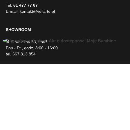
Tel.
61 477 77 87
E-mail:
kontakt@vellarte.pl
SHOWROOM
ul. Graniczna 60, Łódź
U
Pon.- Pt., godz. 8:00 - 16:00
ł
tel. 667 813 854
a
t
w
INFORMACJE
i
e
n
DLA KLIENTA
i
a
d
NEWSLETTER
o
s
t
SOCIAL MEDIA
ę
p