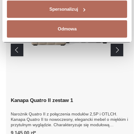
Spersonalizuj
Odmowa
Kanapa Quatro II zestaw 1
Narożnik Quatro II z połączenia modułów 2,5P i OTLCH.
Kanapa Quatro II to nowoczesny, elegancki mebel o
miękkim i przytulnym wyglądzie. Charakteryzuje się
modułową konstrukcją, która umożliwia dostosowanie do
9 145,00 zł*
różnych przestrzeni mieszkalnych. Siedziska oraz oparcia