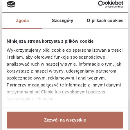
Opis i wymiary
Kanapa Quatro II z modułu 3ER. Kanapa Quatro II to
nowoczesny, elegancki mebel o miękkim i przytulnym
Zgoda
Szczegóły
O plikach cookies
wyglądzie. Charakteryz…
Więcej
Właściwości
Niniejsza strona korzysta z plików cookie
Wykorzystujemy pliki cookie do spersonalizowania treści
Producent/Importer/Dostawca
i reklam, aby oferować funkcje społecznościowe i
analizować ruch w naszej witrynie. Informacje o tym, jak
korzystasz z naszej witryny, udostępniamy partnerom
społecznościowym, reklamowym i analitycznym.
Partnerzy mogą połączyć te informacje z innymi danymi
otrzymanymi od Ciebie lub uzyskanymi podczas
Pozostałe z kolekcji
korzystania z ich usług.
Zezwól na wszystkie