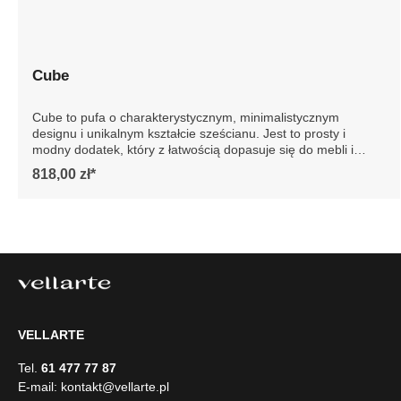
Cube
Cube to pufa o charakterystycznym, minimalistycznym
designu i unikalnym kształcie sześcianu. Jest to prosty i
modny dodatek, który z łatwością dopasuje się do mebli i
reszty wystroju wnętrza. Te wszechstronne pufy
818,00 zł*
wyposażone są w antypoślizgowe podkładki, zapobiegają
przesuwaniu się i rysowaniu podłogi. Przedstawione zdjęcie
jest poglądowe, pufa produkowana jest tylko w jednym
kolorze. Szczegółowe wymiary: ze względu na manualnie
wykonanie mebli różnica wymiarów może wynosić +/- 5cm
VELLARTE
Tel.
61 477 77 87
E-mail:
kontakt@vellarte.pl