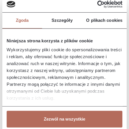
Opis i wymiary
Kanapa Quatro II z modułu 3ER. Kanapa Quatro II to
nowoczesny, elegancki mebel o miękkim i przytulnym
Zgoda
Szczegóły
O plikach cookies
wyglądzie. Charakteryz…
Więcej
Właściwości
Niniejsza strona korzysta z plików cookie
Wykorzystujemy pliki cookie do spersonalizowania treści
Producent/Importer/Dostawca
i reklam, aby oferować funkcje społecznościowe i
analizować ruch w naszej witrynie. Informacje o tym, jak
korzystasz z naszej witryny, udostępniamy partnerom
społecznościowym, reklamowym i analitycznym.
Partnerzy mogą połączyć te informacje z innymi danymi
otrzymanymi od Ciebie lub uzyskanymi podczas
Pozostałe z kolekcji
korzystania z ich usług.
Zezwól na wszystkie