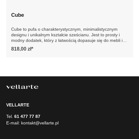
Cube
Cube to pufa o charakterystycznym, minimalistycznym
designu i unikalnym kształcie sześcianu. Jest to prosty i
modny dodatek, który z łatwością dopasuje się do mebli i
reszty wystroju wnętrza. Te wszechstronne pufy
818,00 zł*
wyposażone są w antypoślizgowe podkładki, zapobiegają
przesuwaniu się i rysowaniu podłogi. Przedstawione zdjęcie
jest poglądowe, pufa produkowana jest tylko w jednym
kolorze. Szczegółowe wymiary: ze względu na manualnie
wykonanie mebli różnica wymiarów może wynosić +/- 5cm
VELLARTE
Tel.
61 477 77 87
E-mail:
kontakt@vellarte.pl