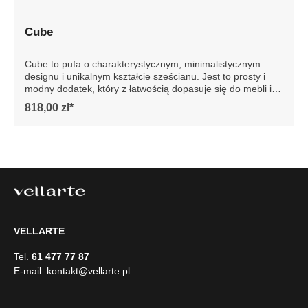
Cube
Cube to pufa o charakterystycznym, minimalistycznym
designu i unikalnym kształcie sześcianu. Jest to prosty i
modny dodatek, który z łatwością dopasuje się do mebli i
reszty wystroju wnętrza. Te wszechstronne pufy
818,00 zł*
wyposażone są w antypoślizgowe podkładki, zapobiegają
przesuwaniu się i rysowaniu podłogi. Przedstawione zdjęcie
jest poglądowe, pufa produkowana jest tylko w jednym
kolorze. Szczegółowe wymiary: ze względu na manualnie
wykonanie mebli różnica wymiarów może wynosić +/- 5cm
VELLARTE
Tel.
61 477 77 87
E-mail:
kontakt@vellarte.pl