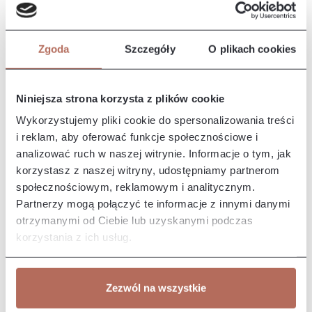
Opis i wymiary
Kanapa Quatro II z modułu 3ER. Kanapa Quatro II to
nowoczesny, elegancki mebel o miękkim i przytulnym
Zgoda
Szczegóły
O plikach cookies
wyglądzie. Charakteryz…
Więcej
Właściwości
Niniejsza strona korzysta z plików cookie
Wykorzystujemy pliki cookie do spersonalizowania treści
Producent/Importer/Dostawca
i reklam, aby oferować funkcje społecznościowe i
analizować ruch w naszej witrynie. Informacje o tym, jak
korzystasz z naszej witryny, udostępniamy partnerom
społecznościowym, reklamowym i analitycznym.
Partnerzy mogą połączyć te informacje z innymi danymi
otrzymanymi od Ciebie lub uzyskanymi podczas
Pozostałe z kolekcji
korzystania z ich usług.
Zezwól na wszystkie