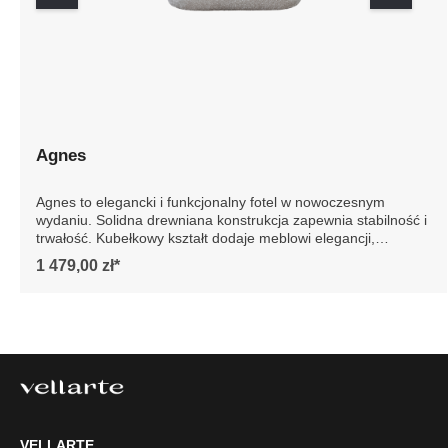
Agnes
Agnes to elegancki i funkcjonalny fotel w nowoczesnym
wydaniu. Solidna drewniana konstrukcja zapewnia
stabilność i trwałość. Kubełkowy kształt dodaje meblowi
elegancji, podkreślając jego nowoczesny design. Idealny
1 479,00 zł*
do każdego wnętrza, fotel Agnes to gwarancja luksusu i
wygody na lata. Szczegółowe wymiary: * wymiary
gabarytowe ze względu na manualnie wykonanie mebli
różnica wymiarów może wynosić +/- 5cm
VELLARTE
Tel.
61 477 77 87