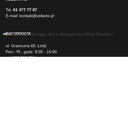
E-mail:
kontakt@vellarte.pl
SHOWROOM
ul. Graniczna 60, Łódź
U
Pon.- Pt., godz. 8:00 - 16:00
ł
tel. 667 813 854
a
t
w
INFORMACJE
i
e
n
DLA KLIENTA
i
a
d
NEWSLETTER
o
s
t
SOCIAL MEDIA
ę
p
u