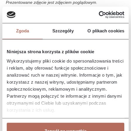
Prezentowane zdjęcie jest zdjęciem poglądowym.
Opis i wymiary
Zgoda
Szczegóły
O plikach cookies
Narożnik Tampa z połączenia modułów Ho 45 Circle, E, 1,5M,
1,5M i HO 45 CIR. Kanapa Tampa to duża, komfortowa sofa,
która…
Więcej
Niniejsza strona korzysta z plików cookie
Właściwości
Wykorzystujemy pliki cookie do spersonalizowania treści
i reklam, aby oferować funkcje społecznościowe i
analizować ruch w naszej witrynie. Informacje o tym, jak
Producent/Importer/Dostawca
korzystasz z naszej witryny, udostępniamy partnerom
społecznościowym, reklamowym i analitycznym.
Partnerzy mogą połączyć te informacje z innymi danymi
otrzymanymi od Ciebie lub uzyskanymi podczas
korzystania z ich usług.
Pozostałe z kolekcji