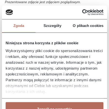
Prezentowane zdjęcie jest zdjęciem poglądowym.
Opis i wymiary
Zgoda
Szczegóły
O plikach cookies
Narożnik Tampa z połączenia modułów Ho 45 Circle, E, 1,5M,
1,5M i HO 45 CIR. Kanapa Tampa to duża, komfortowa sofa,
która…
Więcej
Niniejsza strona korzysta z plików cookie
Właściwości
Wykorzystujemy pliki cookie do spersonalizowania treści
i reklam, aby oferować funkcje społecznościowe i
analizować ruch w naszej witrynie. Informacje o tym, jak
Producent/Importer/Dostawca
korzystasz z naszej witryny, udostępniamy partnerom
społecznościowym, reklamowym i analitycznym.
Partnerzy mogą połączyć te informacje z innymi danymi
otrzymanymi od Ciebie lub uzyskanymi podczas
korzystania z ich usług.
Pozostałe z kolekcji