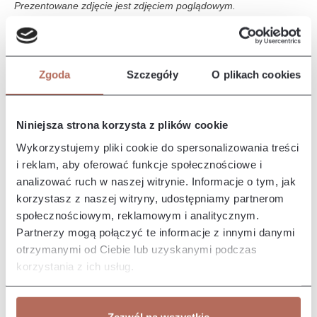
Prezentowane zdjęcie jest zdjęciem poglądowym.
Opis i wymiary
Zgoda
Szczegóły
O plikach cookies
Narożnik Tampa z połączenia modułów Ho 45 Circle, 1,5M,
OTLCH. Kanapa Tampa to duża, komfortowa sofa, która
doskonale wpas…
Więcej
Niniejsza strona korzysta z plików cookie
Właściwości
Wykorzystujemy pliki cookie do spersonalizowania treści
i reklam, aby oferować funkcje społecznościowe i
analizować ruch w naszej witrynie. Informacje o tym, jak
Producent/Importer/Dostawca
korzystasz z naszej witryny, udostępniamy partnerom
społecznościowym, reklamowym i analitycznym.
Partnerzy mogą połączyć te informacje z innymi danymi
otrzymanymi od Ciebie lub uzyskanymi podczas
korzystania z ich usług.
Pozostałe z kolekcji