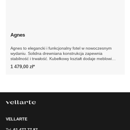
Agnes
Agnes to elegancki i funkcjonalny fotel w nowoczesnym
wydaniu. Solidna drewniana konstrukcja zapewnia
stabilność i trwałość. Kubełkowy kształt dodaje meblowi
elegancji, podkreślając jego nowoczesny design. Idealny
1 479,00 zł*
do każdego wnętrza, fotel Agnes to gwarancja luksusu i
wygody na lata. Szczegółowe wymiary: * wymiary
gabarytowe ze względu na manualnie wykonanie mebli
różnica wymiarów może wynosić +/- 5cm
VELLARTE
Tel.
61 477 77 87