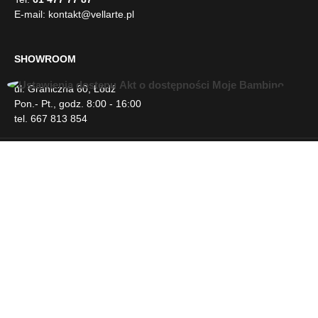
E-mail:
kontakt@vellarte.pl
SHOWROOM
ul. Graniczna 60, Łódź
U
Pon.- Pt., godz. 8:00 - 16:00
ł
tel. 667 813 854
a
t
w
INFORMACJE
i
e
n
DLA KLIENTA
i
a
d
NEWSLETTER
o
s
t
SOCIAL MEDIA
ę
p
u