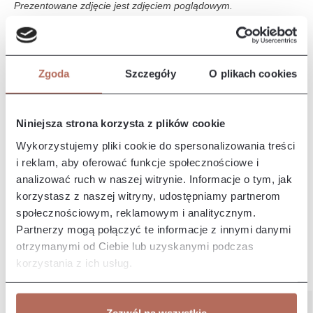
Prezentowane zdjęcie jest zdjęciem poglądowym.
Opis i wymiary
Zgoda
Szczegóły
O plikach cookies
Narożnik Tampa z połączenia modułów Ho 45 Circle, 1,5M,
OTLCH. Kanapa Tampa to duża, komfortowa sofa, która
doskonale wpas…
Więcej
Niniejsza strona korzysta z plików cookie
Właściwości
Wykorzystujemy pliki cookie do spersonalizowania treści
i reklam, aby oferować funkcje społecznościowe i
analizować ruch w naszej witrynie. Informacje o tym, jak
Producent/Importer/Dostawca
korzystasz z naszej witryny, udostępniamy partnerom
społecznościowym, reklamowym i analitycznym.
Partnerzy mogą połączyć te informacje z innymi danymi
otrzymanymi od Ciebie lub uzyskanymi podczas
korzystania z ich usług.
Pozostałe z kolekcji