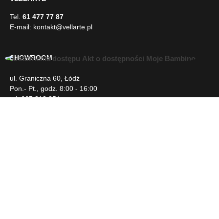
E-mail:
kontakt@vellarte.pl
SHOWROOM
ul. Graniczna 60, Łódź
U
Pon.- Pt., godz. 8:00 - 16:00
ł
tel. 667 813 854
a
t
w
INFORMACJE
i
e
n
DLA KLIENTA
i
a
d
NEWSLETTER
o
s
t
SOCIAL MEDIA
ę
p
u