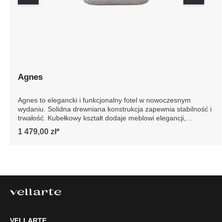
Agnes
Agnes to elegancki i funkcjonalny fotel w nowoczesnym
wydaniu. Solidna drewniana konstrukcja zapewnia
stabilność i trwałość. Kubełkowy kształt dodaje meblowi
elegancji, podkreślając jego nowoczesny design. Idealny
1 479,00 zł*
do każdego wnętrza, fotel Agnes to gwarancja luksusu i
wygody na lata. Szczegółowe wymiary: * wymiary
gabarytowe ze względu na manualnie wykonanie mebli
różnica wymiarów może wynosić +/- 5cm
VELLARTE
Tel.
61 477 77 87