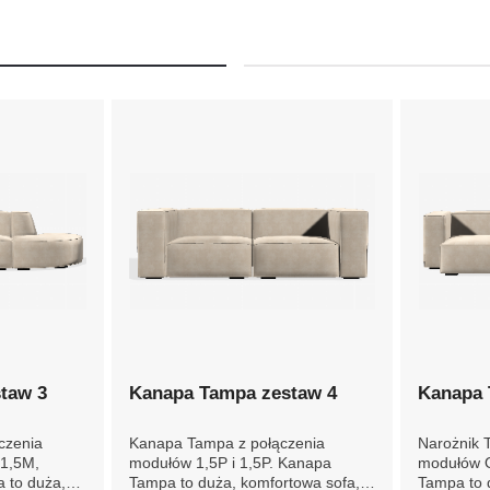
taw 3
Kanapa Tampa zestaw 4
Kanapa 
czenia
Kanapa Tampa z połączenia
Narożnik 
 1,5M,
modułów 1,5P i 1,5P. Kanapa
modułów OTLc
Tampa to duża, komfortowa sofa,
Tampa to 
która doskonale wpasuje się w
która dos