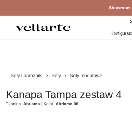
głównej zawartości
Showroom V
Pr
S
Konfigurat
Sofy i narożniki
Sofy
Sofy modułowe
Kanapa Tampa zestaw 4
Tkanina:
Abriamo
| Kolor:
Abriamo 06