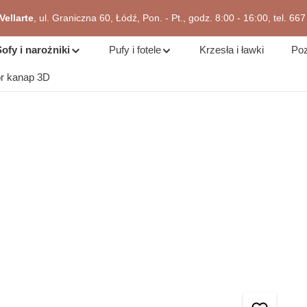
ellarte
, ul. Graniczna 60, Łódź, Pon. - Pt., godz. 8:00 - 16:00, tel. 66
zejdź do okazji
ofy i narożniki
Pufy i fotele
Krzesła i ławki
Poz
or kanap 3D