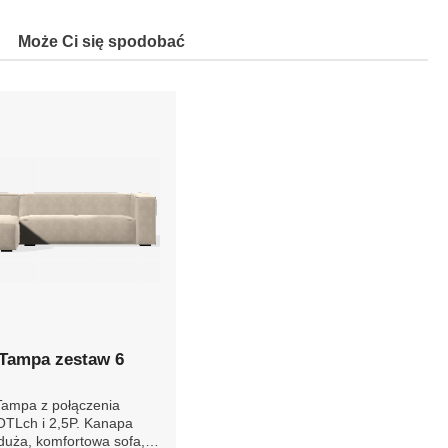
Może Ci się spodobać
Tampa zestaw 6
Tampa z połączenia
h i 2,5P. Kanapa
duża, komfortowa sofa,
konale wpasuje się w